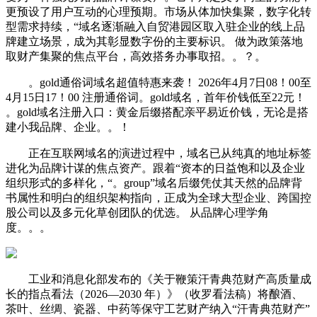
更预设了用户互动的心理预期。市场从体加快集聚，数字化转
型需求持续，“域名逐渐融入自贸港园区取入驻企业的线上品
牌建立场景，成为其彰显数字份的主要标识。 做为政策落地
取财产集聚的焦点平台，高效搭务办事取招。。？。
。gold通俗词域名超值特惠来袭！ 2026年4月7日08！00至
4月15日17！00 注册通俗词。gold域名，首年价钱低至22元！
。gold域名注册入口：黄金后缀搭配亲平易近价钱，无论是搭
建小我品牌、企业。。！
正在互联网域名的演进过程中，域名已从纯真的地址标签
进化为品牌计谋的焦点资产。跟着“资本的日益饱和以及企业
组织形式的多样化，“。group”域名后缀凭仗其天然的品牌背
书属性和明白的组织架构指向，正成为全球大型企业、跨国控
股公司以及多元化草创团队的优选。 从品牌心理学角
度。。。
工业和消息化部发布的《关于鞭策汗青典范财产高质量成
长的指点看法（2026—2030 年）》（收罗看法稿）将酿酒、
茶叶、丝绸、瓷器、中药等保守工艺财产纳入“汗青典范财产”