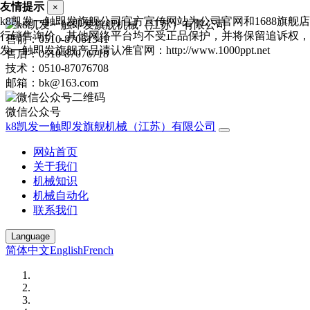
友情提示
×
k8凯发一触即发旗舰公司官方宣传网站为公司官网和1688旗舰
行销售询价，其他网络平台均不受正品保护，并将保留追诉权，
售前：0510-87061341
发一触即发旗舰产品请认准官网：http://www.1000ppt.net
售后：0510-87076718
技术：0510-87076708
邮箱：bk@163.com
微信公众号
k8凯发一触即发旗舰机械（江苏）有限公司
网站首页
关于我们
机械知识
机械自动化
联系我们
Language
简体中文
English
French