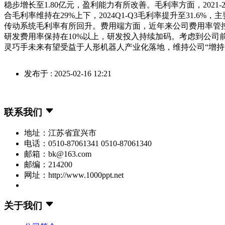
稳步增长至1.80亿元，盈利能力有所改善。毛利率方面，2021-2
合毛利率维持在29%上下，2024Q1-Q3毛利率提升至31.6%，
传动系统毛利率有所回升。费用端方面，近年来公司费用率管
研发费用率保持在10%以上，研发投入持续加码。考虑到公司
灵巧手未来有望受益于人形机器人产业化落地，维持公司“增持
发布于 : 2025-02-16 12:21
联系我们
地址：江苏省宜兴市
电话：0510-87061341 0510-87061340
邮箱：bk@163.com
邮编：214200
网址：http://www.1000ppt.net
关于我们