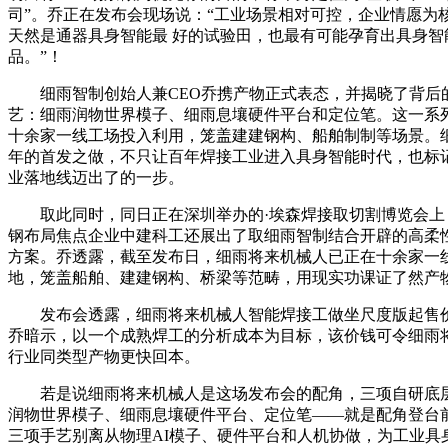
司”。乔正在发布会现场说：“工业场景相对可控，企业情愿为
天然是通器具身智能最 好的试验田，也最有可能孕育出具身智
品。”！
细雨智制创始人兼CEO乔携产物正式表态，并揭晓了背后
艺：细雨润物世界模子、细雨息壤硬件平台和定位笔。这一系
十余家一线工场投入利用，笼盖建建钢构、船舶制制等场景。
年的首发之做，不只让百年焊接工业进入具身智能时代，也标
业落地线迈出了的一步。
取此同时，同日正在深圳举办的·埃森焊接取切割博览会上
钢布局焦点企业中建科工还展出了取细雨智制结合开辟的高柔
方案。乔透露，截至发布日，细雨将来机械人已正在十余家一
地，笼盖船舶、建建钢构、桥梁等范畴，用现实功课证了然产
发布会透露，细雨将来机械人智能焊接工做坐尺度版起售价1
乔暗示，以一个成熟焊工的分析成本为目标，该价钱可令细雨
行业同类型产物更快回本。
若是说细雨将来机械人是这场发布会的配角，三项自研底
润物世界模子、细雨息壤硬件平台、定位笔——就是配角登台
三项手艺别离从物理AI模子、硬件平台和人机协做，为工业具