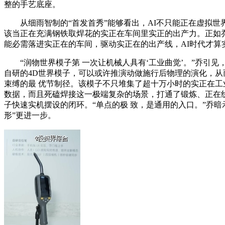
整的手艺底座。
从细雨智制的“首发首秀”能够看出，AI不只能正在虚拟世
该当正在充满钢铁取焊花的实正在车间里实正的出产力。正如
能必需落进实正在的车间，驱动实正在的出产线，AI时代才算
“润物世界模子第 一次让机械人具有‘工业曲觉’。”乔引见
自研的4D世界模子，可以或许推演动做施行后物理的演化，从
束缚的最 优节制径。该模子不只堆集了超十万小时的实正在工
数据，而且死磕焊接这一极端复杂的场景，打通了锻炼、正在
子快速实机摆设的闭环。“单点的极 致，是通用的入口。”乔暗
形”更进一步。