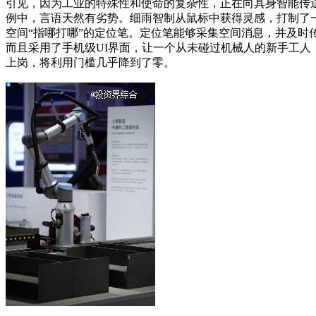
引见，因为工业的特殊性和使命的复杂性，正在向具身智能传
例中，言语天然有劣势。细雨智制从鼠标中获得灵感，打制了
空间“指哪打哪”的定位笔。定位笔能够采集空间消息，并及时
而且采用了手机级UI界面，让一个从未碰过机械人的新手工人
上岗，将利用门槛几乎降到了零。