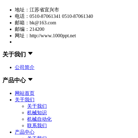
地址：江苏省宜兴市
电话：0510-87061341 0510-87061340
邮箱：bk@163.com
邮编：214200
网址：http://www.1000ppt.net
关于我们
公司简介
产品中心
网站首页
关于我们
关于我们
机械知识
机械自动化
联系我们
产品中心