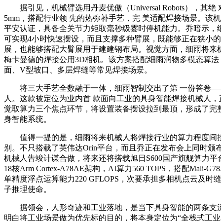
据引见，机械臂选用丹麦优傲（Universal Robots），其绝
5mm，搭配行业领 先的热弥补手艺，完 美适配焊接场景。该机
平安认证，具备全关节力矩取毫秒级霎时停机能力。乔暗示，
可实现4小时快速摆设，而且支撑多种臂展，既能够正在狭小
展，也能够搭配大臂展用于建建钢布局。视觉方面，细雨将来
梅卡曼德的焊接公用3D相机。该方案搭配细雨润物多模态算法
面、V型坡口、多层焊缝等常见焊接场景。
将三大手艺全数融于一体，细雨智制交出了第 一份答卷—
人。这款被定位为业内首 款面向工业的具身智能焊接机械人，
觉取算力三个焦点环节，将设置装备摆设拉到最顶，形成了完
身智能系统。
值得一提的是，细雨将来机械人将焊接行业的算力程度间
别。不只搭载了英伟达Orin平台，而且乔正在发布会上同时颁
机械人告竣计谋合做，将来还将搭载旭日S600国产旗舰算力平
18核Arm Cortex-A78AE架构，AI算力560 TOPS，搭配Mali-G
单精度浮点运算能力220 GFLOPS，次要承担多相机点云及时
子推理使命。
据领会，人形奇迹和工业落地，是当下具身智能的两条支
明白将工业场景做为优先标的目的，将本身定位为“全栈式工