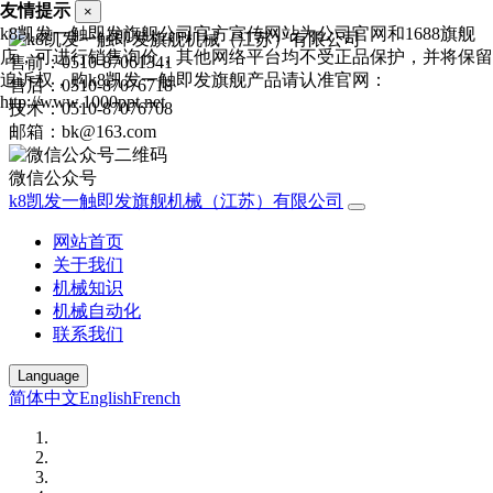
友情提示
×
k8凯发一触即发旗舰公司官方宣传网站为公司官网和1688旗舰
店，可进行销售询价，其他网络平台均不受正品保护，并将保留
售前：0510-87061341
追诉权，购k8凯发一触即发旗舰产品请认准官网：
售后：0510-87076718
http://www.1000ppt.net
技术：0510-87076708
邮箱：bk@163.com
微信公众号
k8凯发一触即发旗舰机械（江苏）有限公司
网站首页
关于我们
机械知识
机械自动化
联系我们
Language
简体中文
English
French