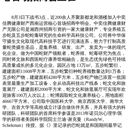
8月3日下战书3点，近200余人齐聚新都龙和酒楼加入中奕
佳腾健康财产西南运营核心首场招商申明会。中奕佳腾健康财
产无限公司是湘西州招商引资的一家大健康财产，专业养殖五
步蛇及五步蛇蛇毒研究的生命科学高科技公司。公司将中华保
守摄生文化取现代高科技手艺进行完满连系，努力于打制高质
量蛇类摄生圣品，是集养殖、研发、出产、发卖为一体的现代
化企业。做为中国蛇财产领航者，蛇养殖、蛇毒研究为焦点，
同时将文旅和西医蛇疗康养馆相融合，是生态优先绿色可持续
高质量成长的多元化企业。园区占地 13万m²。五步蛇繁衍，
建建面积11608平方米，五步蛇繁衍种蛇养殖数量达到1万条；
五步蛇产物，建建面积4280平方米，五步蛇产物已添置一批国
表里最重生产加工设备，全从动高科技出产线条；蛇文化和旅
逛展厅，建建面积2000平方米，蛇文化和旅逛展厅可实现年欢
迎旅客100万人次以上；蛇博园取蛇文化康养核心，用地面积
46667平方米。公司取中国医科大学、南京西医大学、南华大
学、吉首大学等高校成立计谋合做伙伴关系，并具有强大的科
研团队，科研团队的首席科学参谋是2013年诺贝尔心理学/医
学的获得者美国科学院院士兰迪·谢克曼（RandyW。
Schekman）传授。据《》里记录的巴蛇就是和国期间最早记