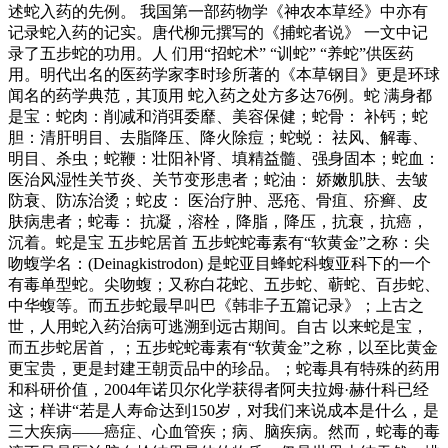
述蛇入药的先例。 我国第一部药物学《神农本草经》中亦有
记录蛇入药的记实。唐代柳元撰写的《捕蛇者说》 一文中记
录了五步蛇的功用。人 们用“招蛇术” “训蛇” “养蛇”供医药
用。明代出名的医药学家李时珍所著的《本草钢目》更是环球
闻名的药学典范，其顶用 蛇入药之处方多达76例。蛇 满身都
是宝：蛇肉：削减和消弭委靡、美容保健；蛇骨： 补钙；蛇
胆：清肝明目、去脂降压、降火除痘；蛇蜕： 祛风、解毒、
明目、杀虫；蛇鞭：壮阳补肾、填精益髓、强身固本；蛇血：
医治风湿性关节炎、关节变形患者；蛇油： 娇嫩肌肤、去皱
防衰、防冻治烫；蛇皮： 医治疗肿、恶疮、骨疽、疥癣、皮
肤病患者；蛇毒： 抗凝，溶栓，降脂，降压，抗衰，抗癌，
沉着。蛇是宝 五步蛇居首 五步蛇蛇毒素有“软黄金”之称：尖
吻蝮学名：(Deinagkistrodon) 是蛇亚目蜂蛇科蝮亚科下的一个
有毒单型蛇。尖吻蝮；又称白花蛇、五步蛇、蕲蛇、百步蛇、
中华蝮等。而五步蛇最早叫巴《韩非子五篇记录》；上古之
世，人用蛇入药治病可逃溯到远古期间。自古 以来蛇是宝，
而五步蛇居首，；五步蛇蛇毒素有“软黄金”之称，以至比黄金
更宝贵，更是封建王朝贡品中的珍品。；蛇毒具有特殊的药用
和科研价值，2004年诺贝尔化学获得者阿夫拉姆·赫什科已经
这；样讲“若是人寿命达到150岁，对我们来说成本是什么，是
三大疾病——癌症、心血管疾；病、脑疾病。然而，蛇毒的毒