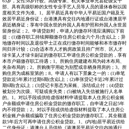
63岁，女性58岁计较。高级专家、机关事业单元县处级女干
部、具有高级职称的女性专业手艺人员等人员的退休春秋以国
度相关文件为准。1。居平易近具有中华人平易近国户籍及无
效居平易近身份证；台港澳具有交往内地通行证或台港澳居平
易近栖身证；享有中国永世的外国人具有护照和外国人永世居
留身份证；2。申请贷款时，申请人的缴存环境应满脚以下前
提：(1)缴存职工持续脚额缴存住房公积金六个月(含)以上；异
地缴存时间以及退役甲士正在戎行缴存时间能够和本市缴存时
间归并计较；(2)合适本市人才购房政策且持广州市、区人才
绿卡某人才绿卡副证的缴存职工申请住房公积金贷款的，享有
本市户籍缴存职工待遇；1。所购住房建建布局为砖木布局、
夹杂布局的；2。所购衡宇用处为别墅或非栖身用房的；3。所
购住房为成栋室第的；8。申请人有以下景象之一的：(1)单笔
贷款近5年累计过期6期(含)以上；(2)单张贷记卡近2年累计过
期6期(含)以上；(3)贷记卡形态为呆账、冻结或止付；(4)贷款
被划分为次级、可疑或丧失类；(5)被纳入失信被施行人名单
的。1。对以手段或供给虚假材料申请提取本人住房公积金账
户余额或申请住房公积金贷款的缴存职工，自申请之日起5年
内不得贷款；2。对以手段或供给虚假材料提取了本人住房公
积金账户余额或骗取了住房公积金贷款的缴存职工，其全额退
款5年后方可再申请住房公积金贷款。1、(内地)居平易近供给
二代身份证；港澳台人员供给《港澳居平易近交往内地通行