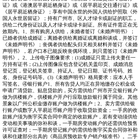
证》或《港澳居平易近栖身证》或《居平易近交往通行证》或
《居平易近栖身证》；享有中国永世的外国人供给护照取《外
国人永世居留证》；持有广州市、区人才绿卡或副证的职工，
供给二代身份证以及人才绿卡或绿卡副证。所有证件需正在无
效期内。1、所有购房人供给，未婚者签订《未婚声明书》；
已婚者供给成婚证；离婚者供给离婚证或离婚和谈或，并签订
《未婚声明书》；丧偶者供给配头归天相关材料并签订《未婚
声明书》，若户口本已能反映丧偶环境，则只需签订《未婚声
明书》。2、上传电子图像要求：(1)成婚证只需上传夫妻任一
方持有证书；(2)上传图像应包含登记机关盖印页、成婚消息
登记页，登记机关签章、持证人、登记日期、证书号码、姓
名、身份证号码等。(3)《未婚声明书》格局要求：应本人手
写签名。④银行账户1、所有告贷人均正在异地缴存公积金或
申请广清贷款、贴息贷款的，买方需供给广州市开立银行账户
做为供楼账户，供楼账户开户行应取放款银行属于同业。其他
景象以广州公积金缴存账户做为供楼账户；2、卖方需供给银
行账户或数字人平易近币账户用于收取贷款资金；一手房的收
款账户须为衡宇买卖合同中商定的收款账户，若有变动须供给
变动相关事项的弥补和谈，一手期房变动账户的还需供给预售
许可证查对；一手期房登记账户的需供给衡宇买卖合同弥补和
谈和住建部分出具的《商品房预收款专户销户核准书》。二手