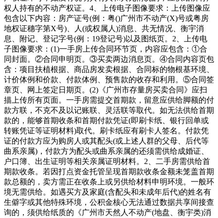
权人持有的不动产权证。4、上传电子图像要求：上传图像应
包含以下内容：房产证号(例：粤()广州市不动产(X)号或粤房
地权证穗字第X号)、人(或权属人)消息、共无情况、衡宇消
息、附记、登记字号(例：19登记号)以及图纸页。2、上传电
子图像要求：(1)一手房上传合同环节页，内容应包含：①合
同封面。②合同申明页。③买卖两边消息页。④合同内容页包
含：项目扶植根据、商品房发卖根据、合同标的物根基环境、
计价体例和价款、付款体例、预售款的收存和利用。⑤合同签
章页、网上签定日期页。(2)《广州市存量房买卖合同》应扫
描上传所有页面。一手房需提交首期款，留意应供给脚额的付
款方联，不克不及以记账联、灵活联等取代。如无法供给首期
款的，能够首期收条和首期付款凭证(即刷卡纸、银行回单或
转账凭证等证明材料)取代。刷卡纸应有刷卡人签名。付款凭
证的付款方应为购房人或其配头(或上述人群的父母、后代等
曲系亲属)，付款方为配头或曲系亲属的还须需供给成婚证、
户口簿、出生证明等相关亲属证明材料。2、二手房需供给首
期款收条。若因打点资金托管呈现首期款收条金额未笼盖首期
款总额的，卖方需正在收条上或另供给材料申明环境。一般环
境无需供给。如遇买方及家庭(含配头和未成年后代)的姓名有
生僻字或其他特殊环境，公积金核心无法通过数据共享间接查
询的，须供给纸质的《广州市天然人不动产(地盘、衡宇类)消