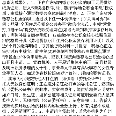
息查询成果》。1。正在广东省内缴存公积金的职工无需供给
纸质证明。进入“和谈授权”功能，选择“异地公积金消息”授权
后，由我核心通过数据共享体例获打消息。2。正在广东省外
缴存公积金的职工通过以下任一体例供给：(1)“亮码可办”体
例：登录“全国住房公积金公共办事”微信小法式，申领“营业
打点电子码”提交给贷款受理网点(如遇无法判断持续缴存环境
的，需弥补提交缴存明细)；(2)由缴存地公积金核心按照住建
部的格局开具《异地贷款职工住房公积金缴存利用证明》以及
近6个月的缴存明细，取其他贷款材料一并提交，我核心正在
审批过程中核实。此中第(2)种体例可到我核心曲属网点通过
“跨省通办”体例申请出具，或职工间接向缴存地公积金核心提
出开具申请。1。党政机关、人平易近集体中的正、副县处级
及响应职务条理的女干部，事业单元中具有高级职称的女性专
业手艺人员，如退休春秋按照60岁计较的，须供给职称证书。
1。卖家为小我委托他人打点的，须供给《委托公证书》、受
托人无效身份证明；正在境外公证处打点的委托公证，还须供
给《委托公证书》的翻本。卖家未成年，能供给相关证明材料
如户口簿、出生证、监护公证等相关证明可证明受委托人是其
监护人的，无须供给《公证委托书》。留意事项：1。告贷人
按照现实环境供给的材料内容应全数上传，所有消息不成遮
挡，必需清晰可见。2。申请组合贷款时，若承办机构为广州