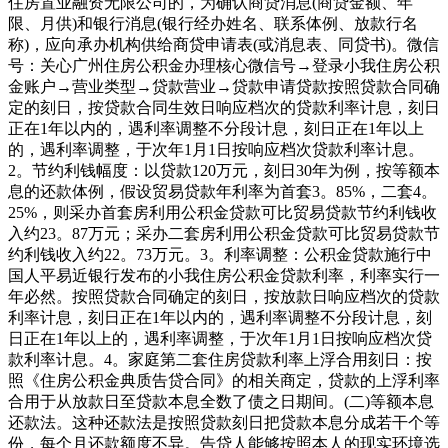
住房置业融资无限公司的，为确认商贷消息(商贷金额、年
限、月供)和银行消息(银行经办姓名、联系体例、放款行名
称)，应向承办机构供给商贷申请表(或消息表、同贷书)。微信
号：关心广州住房公积金办理核心微信号→登录小我住房公积
金账户→营业类型→贷款营业→贷款申请贷款按照贷款合同确
定的刻日，按贷款合同生效日响应档次的贷款利率计息，刻日
正在1年以内的，遇利率调整不分段计息，刻日正在1年以上
的，遇利率调整，于次年1月1日按响应档次贷款利率计息。
2。节约利钱幅度：以贷款120万元，刻日30年为例，按等额本
息的还款体例，假设贸易贷款年利率为首套3。85%，二套4。
25%，则采办首套房利用公积金贷款可比贸易贷款节约利钱收
入约23。87万元；采办二套房利用公积金贷款可比贸易贷款节
约利钱收入约22。73万元。3。利率调整：公积金贷款施行中
国人平易近银行发布的小我住房公积金贷款利率，利率实行一
年必然。按照贷款合同确定的刻日，按放款日响应档次的贷款
利率计息，刻日正在1年以内的，遇利率调整不分段计息，刻
日正在1年以上的，遇利率调整，于次年1月1日按响应档次贷
款利率计息。4。家庭第二套住房贷款利率上浮合用刻日：按
照《住房公积金典质告贷合同》的相关商定，贷款的上浮利率
合用于从放款日至贷款本息全数了债之日期间。(二)等额本息
还款法。这种还款法是按照贷款刻日把贷款本息分成若干个等
份，每个月还款额度不异。告贷人能够按照本人的现实环境选