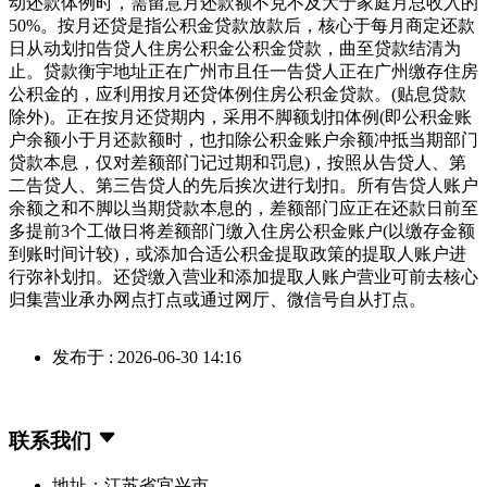
动还款体例时，需留意月还款额不克不及大于家庭月总收入的
50%。按月还贷是指公积金贷款放款后，核心于每月商定还款
日从动划扣告贷人住房公积金公积金贷款，曲至贷款结清为
止。贷款衡宇地址正在广州市且任一告贷人正在广州缴存住房
公积金的，应利用按月还贷体例住房公积金贷款。(贴息贷款
除外)。正在按月还贷期内，采用不脚额划扣体例(即公积金账
户余额小于月还款额时，也扣除公积金账户余额冲抵当期部门
贷款本息，仅对差额部门记过期和罚息)，按照从告贷人、第
二告贷人、第三告贷人的先后挨次进行划扣。所有告贷人账户
余额之和不脚以当期贷款本息的，差额部门应正在还款日前至
多提前3个工做日将差额部门缴入住房公积金账户(以缴存金额
到账时间计较)，或添加合适公积金提取政策的提取人账户进
行弥补划扣。还贷缴入营业和添加提取人账户营业可前去核心
归集营业承办网点打点或通过网厅、微信号自从打点。
发布于 : 2026-06-30 14:16
联系我们
地址：江苏省宜兴市