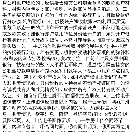
房公司账户收款的，应供给售楼方公司加盖章章的收款账户材
料，材料内容包罗：账户名称、收款账号等相关消息。3、二
手房的买卖两边账户须为广州市内统一银行开立，且取放款银
行分歧(如均为建行)。4、供楼账户和收款账户均利用买卖无
限额且形态一般的广州市开立的一类储蓄账户，不然可能还款
或放款失败；如银行账户是用15位身份证开户的，须到开户银
行将身份证消息升级为18位，不然可能导致划扣款子失败或放
款失败。5、一手房的放款银行须取网签合屋买卖合同中拟定
的按揭银行分歧，若有变更，须供给变动相关事项的的弥补和
谈(和谈内容应涉及按揭银行变动)；注：目前临时只支撑中国
银行、扶植银行的数字人平易近币账户；通过核心网坐提交的
公积金贷款申请暂不克不及利用数字人平易近币账户打点相关
营业。2、存正在多个产权人的，如不动产权证上登记了共有
人和共无情况的，只供给收款人持有的不动产权证即可；如没
有说明共有人和共无情况的，应供给所有产权人持有的不动产
权证。3、如衡宇用处性质不明白需供给查册表。4、上传电子
图像要求：上传图像应包含以下内容：房产证号(例：粤()广州
市不动产(X)号或粤房地权证穗字第X号)、人(或权属人)消
息、共无情况、衡宇消息、附记、登记字号(例：19登记号)以
及图纸页。2、上传电子图像要求：(1)一手房上传合同环节
页，内容应包含：①合同封面。②合同申明页。③买卖两边消