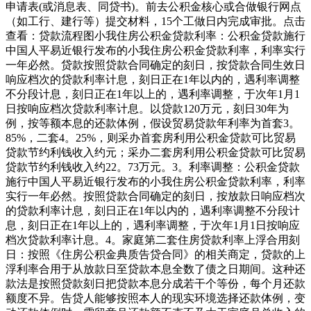
申请表(或消息表、同贷书)。前去公积金核心或合做银行网点
（如工行、建行等）提交材料，15个工做日内完成审批。点击
查看：贷款流程图小我住房公积金贷款利率：公积金贷款施行
中国人平易近银行发布的小我住房公积金贷款利率，利率实行
一年必然。贷款按照贷款合同确定的刻日，按贷款合同生效日
响应档次的贷款利率计息，刻日正在1年以内的，遇利率调整
不分段计息，刻日正在1年以上的，遇利率调整，于次年1月1
日按响应档次贷款利率计息。以贷款120万元，刻日30年为
例，按等额本息的还款体例，假设贸易贷款年利率为首套3。
85%，二套4。25%，则采办首套房利用公积金贷款可比贸易
贷款节约利钱收入约元；采办二套房利用公积金贷款可比贸易
贷款节约利钱收入约22。73万元。3。利率调整：公积金贷款
施行中国人平易近银行发布的小我住房公积金贷款利率，利率
实行一年必然。按照贷款合同确定的刻日，按放款日响应档次
的贷款利率计息，刻日正在1年以内的，遇利率调整不分段计
息，刻日正在1年以上的，遇利率调整，于次年1月1日按响应
档次贷款利率计息。4。家庭第二套住房贷款利率上浮合用刻
日：按照《住房公积金典质告贷合同》的相关商定，贷款的上
浮利率合用于从放款日至贷款本息全数了债之日期间。这种还
款法是按照贷款刻日把贷款本息分成若干个等份，每个月还款
额度不异。告贷人能够按照本人的现实环境选择还款体例，变