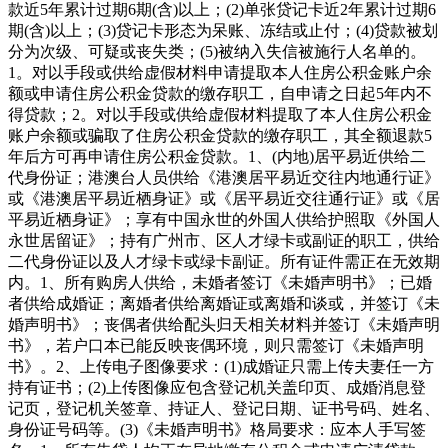
款近5年累计过期6期(含)以上；(2)单张贷记卡近2年累计过期6
期(含)以上；(3)贷记卡形态为呆账、冻结或止付；(4)贷款被划
分为次级、可疑或丧失类；(5)被纳入失信被施行人名单的。
1。对以手段或供给虚假材料申请提取本人住房公积金账户余
额或申请住房公积金贷款的缴存职工，自申请之日起5年内不
得贷款；2。对以手段或供给虚假材料提取了本人住房公积金
账户余额或骗取了住房公积金贷款的缴存职工，其全额退款5
年后方可再申请住房公积金贷款。1、(内地)居平易近供给二
代身份证；港澳台人员供给《港澳居平易近交往内地通行证》
或《港澳居平易近栖身证》或《居平易近交往通行证》或《居
平易近栖身证》；享有中国永世的外国人供给护照取《外国人
永世居留证》；持有广州市、区人才绿卡或副证的职工，供给
二代身份证以及人才绿卡或绿卡副证。所有证件需正在无效期
内。1、所有购房人供给，未婚者签订《未婚声明书》；已婚
者供给成婚证；离婚者供给离婚证或离婚和谈或，并签订《未
婚声明书》；丧偶者供给配头归天相关材料并签订《未婚声明
书》，若户口本已能反映丧偶环境，则只需签订《未婚声明
书》。2、上传电子图像要求：(1)成婚证只需上传夫妻任一方
持有证书；(2)上传图像应包含登记机关盖印页、成婚消息登
记页，登记机关签章、持证人、登记日期、证书号码、姓名、
身份证号码等。(3)《未婚声明书》格局要求：应本人手写签