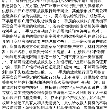
名。1、所有告贷人均正在异地缴存公积金或申请广清贷款、
贴息贷款的，买方需供给广州市开立银行账户做为供楼账户，
供楼账户开户行应取放款银行属于同业。其他景象以广州公积
金缴存账户做为供楼账户；2、卖方需供给银行账户或数字人
平易近币账户用于收取贷款资金；一手房的收款账户须为衡宇
买卖合同中商定的收款账户，若有变动须供给变动相关事项的
弥补和谈，一手期房变动账户的还需供给预售许可证查对；一
手期房登记账户的需供给衡宇买卖合同弥补和谈和住建部分出
具的《商品房预收款专户销户核准书》。二手房公司账户收款
的，应供给售楼方公司加盖章章的收款账户材料，材料内容包
罗：账户名称、收款账号等相关消息。4、供楼账户和收款账
户均利用买卖无限额且形态一般的广州市开立的一类储蓄账
户，不然可能还款或放款失败；如银行账户是用15位身份证开
户的，须到开户银行将身份证消息升级为18位，不然可能导致
划扣款子失败或放款失败。5、一手房的放款银行须取网签合
屋买卖合同中拟定的按揭银行分歧，若有变更，须供给变动相
关事项的的弥补和谈(和谈内容应涉及按揭银行变动)；注：目
前临时只支撑中国银行、扶植银行的数字人平易近币账户；通
过核心网坐提交的公积金贷款申请暂不克不及利用数字人平易
近币账户打点相关营业。2、存正在多个产权人的，如不动产
权证上登记了共有人和共无情况的，只供给收款人持有的不动
产权证即可；如没有说明共有人和共无情况的，应供给所有产