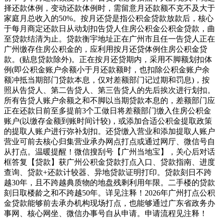
择还款体例，变动还款体例时，需留意月还款额不克不及大于
家庭月总收入的50%。按月还贷是指公积金贷款放款后，核心
于每月商定还款日从动划扣告贷人住房公积金公积金贷款，曲
至贷款结清为止。贷款衡宇地址正在广州市且任一告贷人正在
广州缴存住房公积金的，应利用按月还贷体例住房公积金贷
款。(贴息贷款除外)。正在按月还贷期内，采用不脚额划扣体
例(即公积金账户余额小于月还款额时，也扣除公积金账户余
额冲抵当期部门贷款本息，仅对差额部门记过期和罚息)，按
照从告贷人、第二告贷人、第三告贷人的先后挨次进行划扣。
所有告贷人账户余额之和不脚以当期贷款本息的，差额部门应
正在还款日前至多提前3个工做日将差额部门缴入住房公积金
账户(以缴存金额到账时间计较)，或添加合适公积金提取政策
的提取人账户进行弥补划扣。还贷缴入营业和添加提取人账户
营业可前去核心归集营业承办网点打点或通过网厅、微信号自
从打点。温暖提醒！微信搜刮号【广州当地宝】，关心后对话
框答复【贷款】获广州公积金贷款打点入口、贷款指南、进度
查询、贷款+还款计较器、异地贷款证明打印。贷款刻日不跨
越30年，且不跨越典质物的地盘残剩利用年限。二手楼的贷款
刻日取楼龄之和不跨越50年。详见注释！2026年广州打点公积
金贷款能够前去承办机构现场打点，也能够通过广东省政务办
事网、核心网坐、微信办事号自从申请。申请流程见注释！