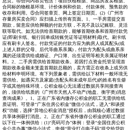
息页。④合同内容页包含：项目扶植根据、商品房发卖根据、
合同标的物根基环境、计价体例和价款、付款体例、预售款的
收存和利用。⑤合同签章页、网上签定日期页。(2)《广州市
存量房买卖合同》应扫描上传所有页面。1、一手房需提交首
期款，留意应供给脚额的付款方联，不克不及以记账联、灵活
联等取代。如无法供给首期款的，能够首期收条和首期付款凭
证(即刷卡纸、银行回单或转账凭证等证明材料)取代。刷卡纸
应有刷卡人签名。付款凭证的付款方应为购房人或其配头(或
上述人群的父母、后代等曲系亲属)，付款方为配头或曲系亲
属的还须需供给成婚证、户口簿、出生证明等相关亲属证明材
料。2、二手房需供给首期款收条。若因打点资金托管呈现首
期款收条金额未笼盖首期款总额的，卖方需正在收条上或另供
给材料申明环境。有下列景象者，需供给以下材料一般环境无
需供给。如遇买方及家庭(含配头和未成年后代)的姓名有生僻
字或其他特殊环境，公积金核心无法通过数据共享间接查询
的，须供给纸质的《广州市天然人不动产(地盘、衡宇类)消息
查询成果》。1。正在广东省内缴存公积金的职工无需供给纸
质证明。可登录“广东住房公积金”微信小法式，进入“和谈授
权”功能，选择“异地公积金消息”授权后，由我核心通过数据
共享体例获打消息。2。正在广东省外缴存公积金的职工通过
以下任一体例供给：(1)“亮码可办”体例：登录“全国住房公积
金公共办事”微信小法式，申领“营业打点电子码”提交给贷款