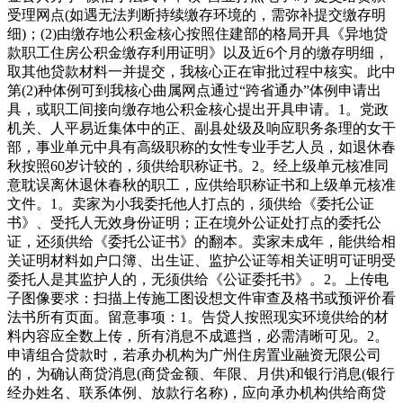
受理网点(如遇无法判断持续缴存环境的，需弥补提交缴存明
细)；(2)由缴存地公积金核心按照住建部的格局开具《异地贷
款职工住房公积金缴存利用证明》以及近6个月的缴存明细，
取其他贷款材料一并提交，我核心正在审批过程中核实。此中
第(2)种体例可到我核心曲属网点通过“跨省通办”体例申请出
具，或职工间接向缴存地公积金核心提出开具申请。1。党政
机关、人平易近集体中的正、副县处级及响应职务条理的女干
部，事业单元中具有高级职称的女性专业手艺人员，如退休春
秋按照60岁计较的，须供给职称证书。2。经上级单元核准同
意耽误离休退休春秋的职工，应供给职称证书和上级单元核准
文件。1。卖家为小我委托他人打点的，须供给《委托公证
书》、受托人无效身份证明；正在境外公证处打点的委托公
证，还须供给《委托公证书》的翻本。卖家未成年，能供给相
关证明材料如户口簿、出生证、监护公证等相关证明可证明受
委托人是其监护人的，无须供给《公证委托书》。2。上传电
子图像要求：扫描上传施工图设想文件审查及格书或预评价看
法书所有页面。留意事项：1。告贷人按照现实环境供给的材
料内容应全数上传，所有消息不成遮挡，必需清晰可见。2。
申请组合贷款时，若承办机构为广州住房置业融资无限公司
的，为确认商贷消息(商贷金额、年限、月供)和银行消息(银行
经办姓名、联系体例、放款行名称)，应向承办机构供给商贷