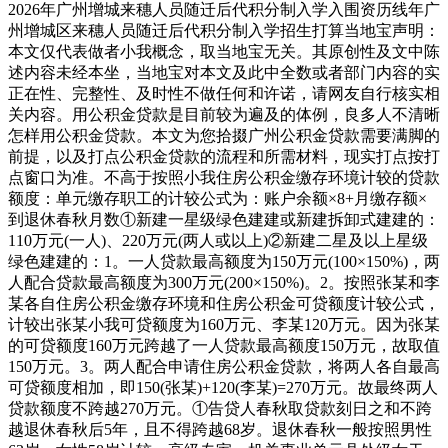
2026年广州增城来穗人员随迁后代积分制入学入围资历线年广
州增城区来穗人员随迁后代积分制入学招生打算当地宝声明：
本文仅代表做者小我概念，取当地宝无关。其原创性及文中陈
述内容未经本坐，当地宝对本文及此中全数或者部门内容的实
正在性、完整性、及时性不做任何和许诺，请网友自行核实相
关内容。用公积金贷款是目前较为遍及的体例，良多人不清晰
怎样用公积金贷款。本文为您拾掇广州公积金贷款需要满脚的
前提，以及打点公积金贷款的流程和所需材料，现实打点按打
点窗口为准。不高于按照小我住房公积金缴存环境计较的贷款
额度：单元缴存职工的计较公式为：账户余额×8+月缴存额×
到退休春秋月数①新建一星级绿色建建或新建拆卸式建建的：
110万元(一人)、220万元(两人或以上)②新建二星及以上星级
绿色建建的：1。一人贷款最高额度为150万元(100×150%)，两
人配合贷款最高额度为300万元(200×150%)。2。按照张某和李
某各自住房公积金缴存环境和住房公积金可贷额度计较公式，
计较出张某小我可贷额度为160万元、李某120万元。因为张某
的可贷额度160万元跨越了一人贷款最高额度150万元，故取值
150万元。3。两人配合申请住房公积金贷款，将两人各自最高
可贷额度相加，即150(张某)+120(李某)=270万元。故最终两人
贷款额度不跨越270万元。①告贷人春秋取贷款刻日之和不跨
越退休春秋后5年，且不得跨越68岁。退休春秋一般按照男性