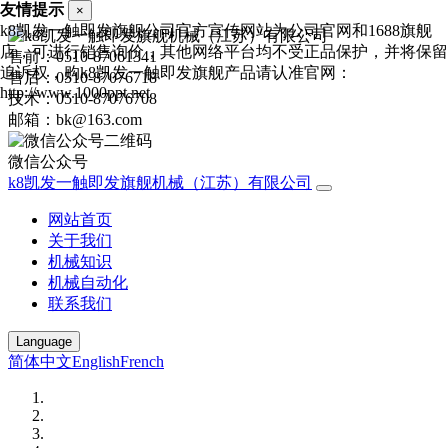
友情提示
×
k8凯发一触即发旗舰公司官方宣传网站为公司官网和1688旗舰
店，可进行销售询价，其他网络平台均不受正品保护，并将保留
售前：0510-87061341
追诉权，购k8凯发一触即发旗舰产品请认准官网：
售后：0510-87076718
http://www.1000ppt.net
技术：0510-87076708
邮箱：bk@163.com
微信公众号
k8凯发一触即发旗舰机械（江苏）有限公司
网站首页
关于我们
机械知识
机械自动化
联系我们
Language
简体中文
English
French