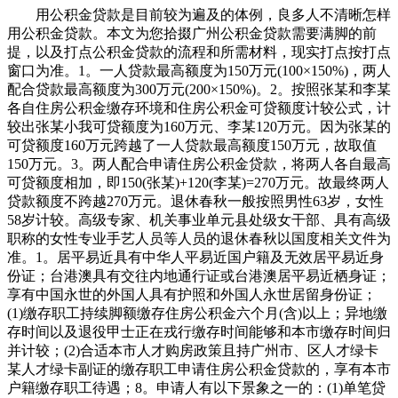
用公积金贷款是目前较为遍及的体例，良多人不清晰怎样
用公积金贷款。本文为您拾掇广州公积金贷款需要满脚的前
提，以及打点公积金贷款的流程和所需材料，现实打点按打点
窗口为准。1。一人贷款最高额度为150万元(100×150%)，两人
配合贷款最高额度为300万元(200×150%)。2。按照张某和李某
各自住房公积金缴存环境和住房公积金可贷额度计较公式，计
较出张某小我可贷额度为160万元、李某120万元。因为张某的
可贷额度160万元跨越了一人贷款最高额度150万元，故取值
150万元。3。两人配合申请住房公积金贷款，将两人各自最高
可贷额度相加，即150(张某)+120(李某)=270万元。故最终两人
贷款额度不跨越270万元。退休春秋一般按照男性63岁，女性
58岁计较。高级专家、机关事业单元县处级女干部、具有高级
职称的女性专业手艺人员等人员的退休春秋以国度相关文件为
准。1。居平易近具有中华人平易近国户籍及无效居平易近身
份证；台港澳具有交往内地通行证或台港澳居平易近栖身证；
享有中国永世的外国人具有护照和外国人永世居留身份证；
(1)缴存职工持续脚额缴存住房公积金六个月(含)以上；异地缴
存时间以及退役甲士正在戎行缴存时间能够和本市缴存时间归
并计较；(2)合适本市人才购房政策且持广州市、区人才绿卡
某人才绿卡副证的缴存职工申请住房公积金贷款的，享有本市
户籍缴存职工待遇；8。申请人有以下景象之一的：(1)单笔贷