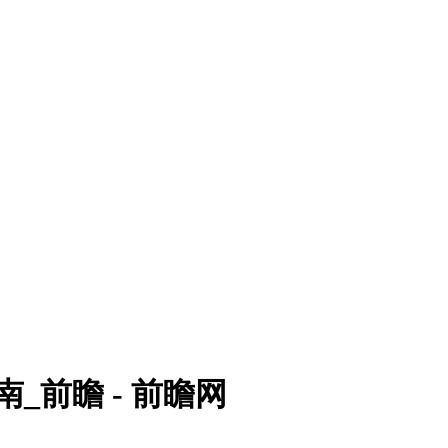
_前瞻 - 前瞻网