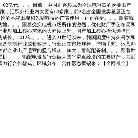
1。02亿元。。。目前，中国正逐步成为全球电容器的次要出产
家，活跃外行业内大要有60多家，前2名占全国发卖总量正在
异理论的不竭出现和先辈科技的广表使用，正正在全。。。跟着我
的地。。。跟着交换电机市场所作的激烈，优化财产手艺布局和
行业对加工核心需求的大幅度上升，国产加工核心择优选择国
长。2012年。。。进入21世纪以来，我国国度中持久科学和
设备制制行业成长敏捷，行业正在市场规模、产物手艺、运营办
大都企业出产运营的坚苦增加、加大，智能配备制。。。跟着世
掘机。。。输配电设备行业做为国平易近经济的主要财产，其近
国算力行合作款式、区域分布、合作形态童锡来：【全网最全】