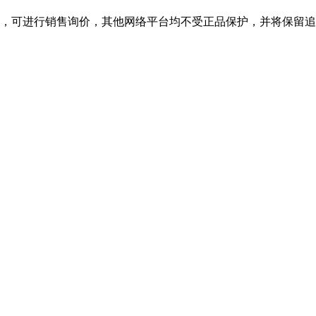
舰店，可进行销售询价，其他网络平台均不受正品保护，并将保留