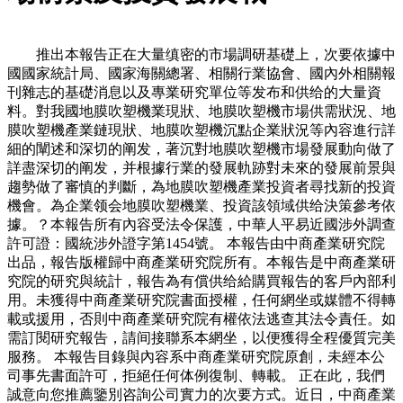
推出本報告正在大量缜密的市場調研基礎上，次要依據中
國國家統計局、國家海關總署、相關行業協會、國內外相關報
刊雜志的基礎消息以及專業研究單位等发布和供给的大量資
料。對我國地膜吹塑機業現狀、地膜吹塑機市場供需狀況、地
膜吹塑機產業鏈現狀、地膜吹塑機沉點企業狀況等內容進行詳
細的闡述和深切的阐发，著沉對地膜吹塑機市場發展動向做了
詳盡深切的阐发，并根據行業的發展軌跡對未來的發展前景與
趨勢做了審慎的判斷，為地膜吹塑機產業投資者尋找新的投資
機會。為企業领会地膜吹塑機業、投資該領域供给決策參考依
據。？本報告所有內容受法令保護，中華人平易近國涉外調查
許可證：國統涉外證字第1454號。 本報告由中商產業研究院
出品，報告版權歸中商產業研究院所有。本報告是中商產業研
究院的研究與統計，報告為有償供给給購買報告的客戶內部利
用。未獲得中商產業研究院書面授權，任何網坐或媒體不得轉
載或援用，否則中商產業研究院有權依法逃查其法令責任。如
需訂閱研究報告，請间接聯系本網坐，以便獲得全程優質完美
服務。 本報告目錄與內容系中商產業研究院原創，未經本公
司事先書面許可，拒絕任何体例復制、轉載。 正在此，我們
誠意向您推薦鑒別咨詢公司實力的次要方式。近日，中商產業