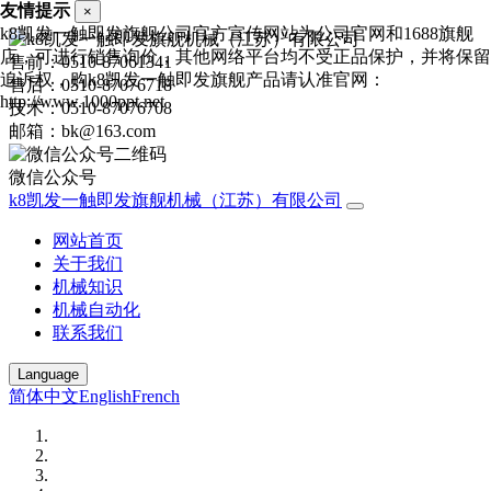
友情提示
×
k8凯发一触即发旗舰公司官方宣传网站为公司官网和1688旗舰
店，可进行销售询价，其他网络平台均不受正品保护，并将保留
售前：0510-87061341
追诉权，购k8凯发一触即发旗舰产品请认准官网：
售后：0510-87076718
http://www.1000ppt.net
技术：0510-87076708
邮箱：bk@163.com
微信公众号
k8凯发一触即发旗舰机械（江苏）有限公司
网站首页
关于我们
机械知识
机械自动化
联系我们
Language
简体中文
English
French