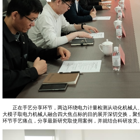
正在手艺分享环节，两边环绕电力计量检测从动化机械人、
大模子取电力机械人融合四大焦点标的目的展开深切交换，聚
环节手艺痛点，分享最新研究取使用案例，并就结合科研攻关