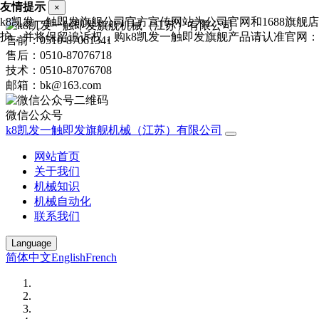
友情提示
×
k8凯发一触即发旗舰公司官方宣传网站为公司官网和1688旗
护，并将保留追诉权，购k8凯发一触即发旗舰产品请认准官网：http://ww
售前：0510-87061341
售后：0510-87076718
技术：0510-87076708
邮箱：bk@163.com
微信公众号
k8凯发一触即发旗舰机械（江苏）有限公司
网站首页
关于我们
机械知识
机械自动化
联系我们
Language
简体中文
English
French