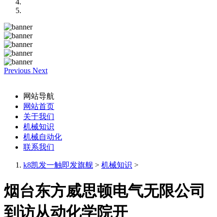
Previous
Next
网站导航
网站首页
关于我们
机械知识
机械自动化
联系我们
k8凯发一触即发旗舰
>
机械知识
>
烟台东方威思顿电气无限公司
到访从动化学院开