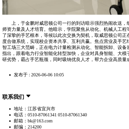
上，于金鹏对威思顿公司一行的到访暗示强烈热闹欢送，细
师资力量及人才培育。他暗示，学院聚焦从动化、机械人工程
了深挚的手艺根本，等候以此次交换为契机，取威思顿公司正
度合做系统，实现校企资本共享、互利共赢。焦点营业及手艺
智工场三大范畴，正在电力计量检测从动化、智能拆卸、设备
指出，跟着电力行业智能化转型加快，企业对具身智能、大模
研劣势，霸占手艺瓶颈，同时吸纳优良人才，帮力企业高质量
发布于 : 2026-06-06 10:05
联系我们
地址：江苏省宜兴市
电话：0510-87061341 0510-87061340
邮箱：bk@163.com
邮编：214200