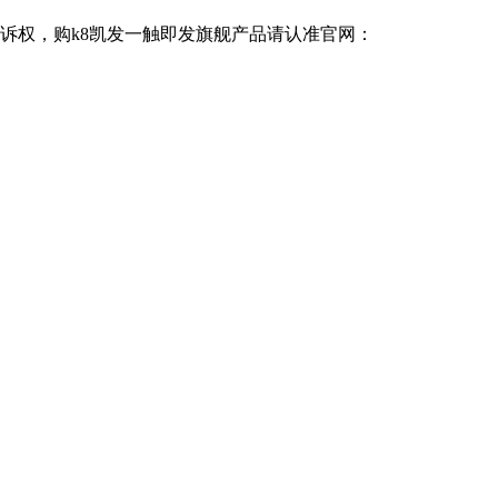
追诉权，购k8凯发一触即发旗舰产品请认准官网：