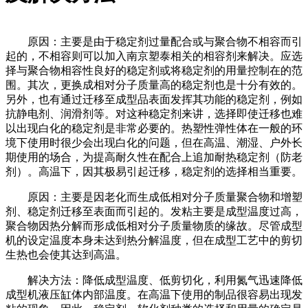
原因：主要是由于稳定剂过量配合或与聚合物不相容而引
起的，不相容则可以加入南京塑泰相关的相容剂来解决。应选
择与聚合物相容性良好的稳定剂或将稳定剂的用量控制在的范
围。其次，更换成相对分子质量高的稳定剂也是十分有效的。
另外，也有通过迁移至成型品表面发挥其功能的稳定剂，例如
抗静电剂、润滑剂等。对这种稳定剂来讲，选择即使迁移也难
以出现白化的稳定剂是非常必要的。热塑性弹性体在一般的环
境下使用时很少会出现白化的问题，但在高温、潮湿、户外长
期使用的场合，为提高耐久性在配合上追加耐热稳定剂（防老
剂）。高温下，因其极易引起迁移，稳定剂的选择相当重要。
原因：主要是因老化而生成低相对分子质量聚合物和增塑
剂、稳定剂迁移至表面而引起的。发粘主要是成型温度过高，
聚合物因热分解而形成低相对分子质量物质的缘故。尽管成型
机的设定温度本身未达到热分解温度，但在成型工艺中的剪切
生热也会使其达到高温。
解决方法：降低成型温度、低剪切化，利用氮气迅速降低
成型机液压缸体内部温度。在高温下使用的制品很容易出现发