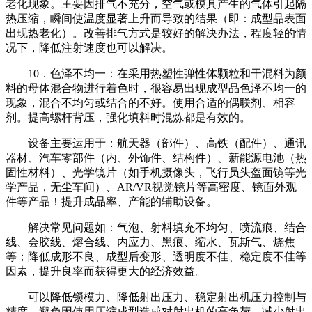
老化现象。主要因排气不充分，空气或模具产生的气体引起隔
热压缩，瞬间使温度显著上升而导致的结果（即：成型品表面
出现热老化）。改善排气方式是较好的解决办法，程度轻的情
况下，降低注射速度也可以解决。
10．色泽不均一：在采用热塑性弹性体颗粒和干混料为颜
料的母体混合物进行着色时，很容易出现成型品色泽不均一的
现象，混合不均匀或结合的不好。使用合适的偶联剂、相容
剂。提高螺杆背压，强化填料时混炼都是有效的。
设备主要运用于：航天器（部件）、高铁（配件）、通讯
器材、汽车零部件（内、外饰件、结构件）、新能源电池（热
固性材料）、光学镜片（如手机摄像头，飞行员头盔面镜等光
学产品，无尘车间）、AR/VR视觉镜片等高密度、镜面外观
件等产品！提升成品率、产能的辅助设备。
解决常见问题如：气泡、射料填充不均匀、喷流痕、结合
线、会胶线、熔合线、内应力、黑痕、缩水、瓦斯气、烧焦
等；降低成形不良、成型后变形、透明度不佳、稳定度不佳等
因素，提升良率而获得更大的经济效益。
可以降低锁模力、降低射出压力、稳定射出机压力控制与
精度、避免因使用压缩成型造成对射出机的高负荷、减少射出