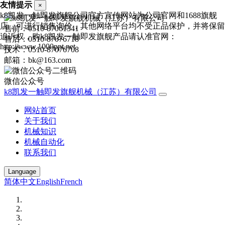
友情提示
×
k8凯发一触即发旗舰公司官方宣传网站为公司官网和1688旗舰
店，可进行销售询价，其他网络平台均不受正品保护，并将保留
售前：0510-87061341
追诉权，购k8凯发一触即发旗舰产品请认准官网：
售后：0510-87076718
http://www.1000ppt.net
技术：0510-87076708
邮箱：bk@163.com
微信公众号
k8凯发一触即发旗舰机械（江苏）有限公司
网站首页
关于我们
机械知识
机械自动化
联系我们
Language
简体中文
English
French