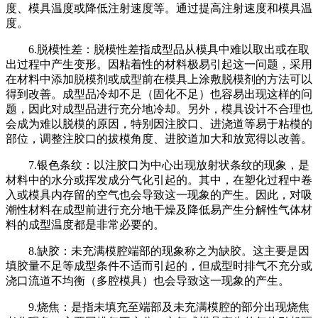
度、模具温度或降低注射速度等。通过提高注射速度和模具温
度。
6.脱模性差：脱模性差指成型品从模具中难以取出或在取
出过程中产生变形。因粘着性的材料极易引起这一问题，采用
在材料中添加脱模剂或成型前在模具上涂敷脱模剂的方法可以
得到改善。成型品冷却不足（固化不足）也容易出现这样的问
题，因此对成型品进行充分地冷却。另外，模具设计不合理也
会成为难以脱模的原因，特别因注胶口、进浇道等易于粘模的
部位，调整注胶口的拔模角度、进胶道加大和放宽得以改善。
7.银色条纹：以注胶口为中心出现放射状条纹的现象，是
材料中的水分或挥发成分气化引起的。其中，在塑化过程中卷
入或模具内存留的空气也会导致这一现象的产生。因此，对吸
潮性材料在成型前进行充分地干燥及降低易产生分解性气体材
料的成型温度都是非常必要的。
8.缺胶：未充满模腔端部的现象称之为缺胶。这主要是因
填胶量不足等成型条件不适而引起的，但成型时排气不充分或
浇口流道不均衡（多腔模具）也会导致这一现象的产生。
9.烧焦：是指未填充至端部及未充满模腔的部分出现烧焦