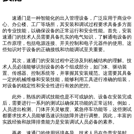
速通门是一种智能化的出入管理设备，广泛应用于商业中
心、办公楼、工厂等场所，其安装和调试过程要求具备多方面
的专业技能，以确保设备的正常运行和安全性能。首先，安装
速通门的技术人员需要具备扎实的电气知识，了解通电设备的
工作原理，包括电源连接、开关控制和电子元器件的使用。这
些知识对于设备的正确接线和功能调试至关重要。
其次，速通门的安装过程中还涉及到机械结构的理解。技
术人员必须能够识别设备的各个组成部分，如门体、驱动装
置、传感器、控制系统等，并掌握其安装规范。这需要其具备
一定的机械维修和安装技能，能够利用工具进行准确的组装，
对设备的稳定性和安全性进行有效的把控。
此外，熟练的调试技能也是不可或缺的。设备在安装完成
后，需要进行一系列的测试以确保其功能的正常运转。例如，
人员进出检测、门体开关灵敏度、紧急停车功能等，这些测试
都要求技术人员能够迅速识别故障并进行调整。因此，丰富的
实践经验和故障排查能力是安装调试人员必备的素养。
再者，速通门的使用环境各异，技术人员在负责安装时，