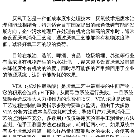
厌氧工艺是一种低成本废水处理技术，厌氧技术把废水治
理和能源相结合，特别适合目前国家提出的绿色低碳节能的发
展方向，企业污水处理厂在处理有机物含量高的废水时，通常
会设置厌氧消化工艺段，通过厌氧工艺能够将有机物浓度降
低，减轻好氧工艺的段的负荷。
目前在粮油、造纸、啤酒、食品、垃圾填埋、养殖等行业
有高浓度有机物产生的污水处理厂，越来越多设置厌氧发酵罐
来降低废水有机物的浓度，同时尽可能多的产甲烷回用于企业
的能源系统，达到节能降耗的效果。
VFA（挥发性脂肪酸）是厌氧工艺中最重要的中间产物，
它的积累会造成 pH 下降，从而导致系统运行失败。一旦系统
故障会造成很大人力和物力的浪费和损失。VFA 浓度是厌氧
工艺过程控制的重要指示参数需要重点监测。但由于大多数
VFA 分析方法成本高昂或耗时过长，导致用户对厌氧消化工
艺的监测并不充分。多数用户仅仅采用实验室手工测量的方法
监测。但手工测量方法过程复杂，耗时近两小时。如果系统中
有多个厌氧发酵罐，那么样品量和监测频次的要求，会使实验