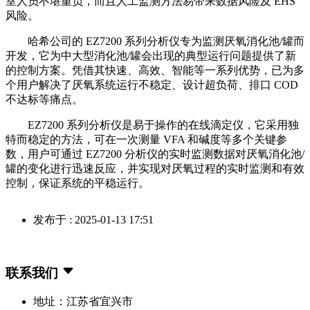
室人员不堪重负，而且人工监测方法易带来数据风险及 EHS
风险。
哈希公司的 EZ7200 系列分析仪专为监测厌氧消化池/罐而
开发，它为中大型消化池/罐会出现的典型运行问题提供了新
的控制方案。凭借其快速、高效、智能等一系列优势，已为多
个用户解决了厌氧系统运行不稳定、设计超负荷、排口 COD
不达标等痛点。
EZ7200 系列分析仪是易于操作的在线滴定仪，它采用独
特而稳定的方法，可在一次测量 VFA 和碱度等多个关键参
数，用户可通过 EZ7200 分析仪的实时监测数据对厌氧消化池/
罐的变化进行迅速反应，并实现对厌氧过程的实时监测和有效
控制，保证系统的平稳运行。
发布于 : 2025-01-13 17:51
联系我们
地址：江苏省宜兴市