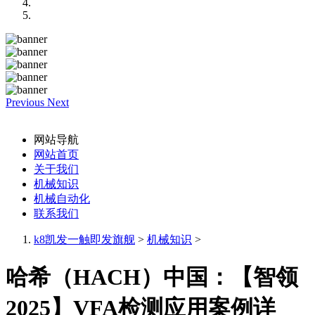
Previous
Next
网站导航
网站首页
关于我们
机械知识
机械自动化
联系我们
k8凯发一触即发旗舰
>
机械知识
>
哈希（HACH）中国：【智领
2025】VFA检测应用案例详