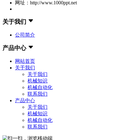
网址：http://www.1000ppt.net
关于我们
公司简介
产品中心
网站首页
关于我们
关于我们
机械知识
机械自动化
联系我们
产品中心
关于我们
机械知识
机械自动化
联系我们