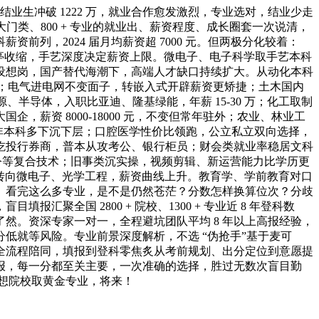
业生冲破 1222 万，就业合作愈发激烈，专业选对，结业少走
大门类、800 + 专业的就业出、薪资程度、成长圈套一次说清，
列，2024 届月均薪资超 7000 元。但两极分化较着：
本码农岗亭收缩，手艺深度决定薪资上限。微电子、电子科学取手艺本科
焦点设想岗，国产替代海潮下，高端人才缺口持续扩大。从动化本科
纯机械；电气进电网不变面子，转嵌入式开辟薪资更矫捷；土木国内
半导体，入职比亚迪、隆基绿能，年薪 15-30 万；化工取制
资 8000-18000 元，不变但常年驻外；农业、林业工
双非本科多下沉下层；口腔医学性价比领跑，公立私立双向选择，
吃投行券商，普本从攻考公、银行柜员；财会类就业率稳居文科
法令等复合技术；旧事类沉实操，视频剪辑、新运营能力比学历更
读研转向微电子、光学工程，薪资曲线上升。教育学、学前教育对口
。看完这么多专业，是不是仍然苍茫？分数怎样换算位次？分歧
全国 2800 + 院校、1300 + 专业近 8 年登科数
然。资深专家一对一，全程避坑团队平均 8 年以上高报经验，
低就等风险。专业前景深度解析，不选 “伪抢手”基于麦可
全流程陪同，填报到登科零焦炙从考前规划、出分定位到意愿提
报，每一分都至关主要，一次准确的选择，胜过无数次盲目勤
锁想院校取黄金专业，将来！