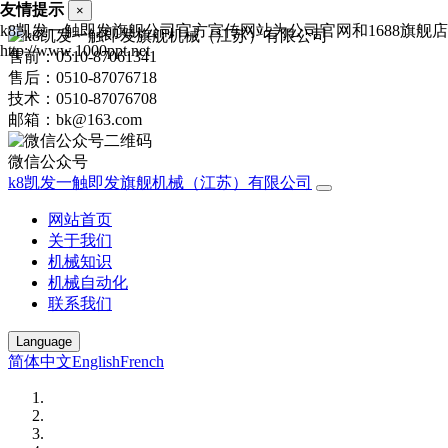
友情提示
×
k8凯发一触即发旗舰公司官方宣传网站为公司官网和1688旗
http://www.1000ppt.net
售前：0510-87061341
售后：0510-87076718
技术：0510-87076708
邮箱：bk@163.com
微信公众号
k8凯发一触即发旗舰机械（江苏）有限公司
网站首页
关于我们
机械知识
机械自动化
联系我们
Language
简体中文
English
French