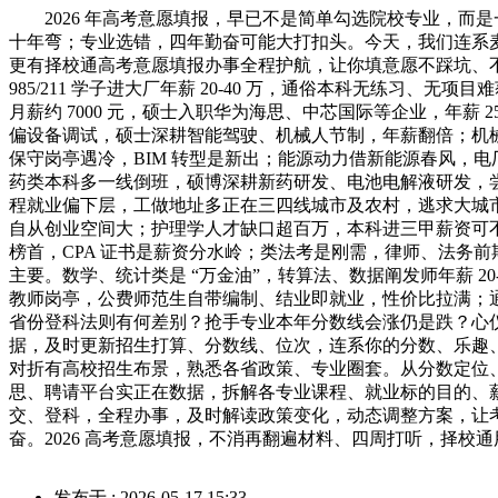
2026 年高考意愿填报，早已不是简单勾选院校专业，而是一
十年弯；专业选错，四年勤奋可能大打扣头。今天，我们连系麦可思近
更有择校通高考意愿填报办事全程护航，让你填意愿不踩坑、不华
985/211 学子进大厂年薪 20-40 万，通俗本科无练习
月薪约 7000 元，硕士入职华为海思、中芯国际等企业，年
偏设备调试，硕士深耕智能驾驶、机械人节制，年薪翻倍；机械 *
保守岗亭遇冷，BIM 转型是新出；能源动力借新能源春风，电
药类本科多一线倒班，硕博深耕新药研发、电池电解液研发，尝试
程就业偏下层，工做地址多正在三四线城市及农村，逃求大城市
自从创业空间大；护理学人才缺口超百万，本科进三甲薪资可
榜首，CPA 证书是薪资分水岭；类法考是刚需，律师、法务
主要。数学、统计类是 “万金油”，转算法、数据阐发师年薪 
教师岗亭，公费师范生自带编制、结业即就业，性价比拉满；
省份登科法则有何差别？抢手专业本年分数线会涨仍是跌？心仪院校的
据，及时更新招生打算、分数线、位次，连系你的分数、乐趣、
对折有高校招生布景，熟悉各省政策、专业圈套。从分数定位、
思、聘请平台实正在数据，拆解各专业课程、就业标的目的、
交、登科，全程办事，及时解读政策变化，动态调整方案，让
奋。2026 高考意愿填报，不消再翻遍材料、四周打听，择
发布于 : 2026-05-17 15:33