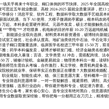
场关乎将来十年职业、糊口体例的环节抉择。2025 年全国高校结
五年就业数据、高校 2024-2025 届就业质量演讲，把13 
侈分！消息平安、软件工程、数据科学取大数据手艺稳居本科薪资前
、无项目难获面试机遇。当下 AI 使用、大模子微调岗亭紧缺，根
薪 25 万起。本科多处置硬件测试、元器件发卖，硕士才能接触
*“带电”** 才吃喷鼻，机电标的目的年薪 10-20 万远超
厂、新能源企业双向选择。材料类本科薪资通俗，硕博转向新能源、
室工做优，社会承认度高。地矿油类依托中石油、中石化等大国企，薪
道子糊口需隆重选择。临床医学名校进三甲年薪 15-50 万，
不雅；药学本科偏发卖，硕博才够研发门槛。经济金融类名校通
前期堆集后收入暴涨；言语、文学类受 AI 冲击，需搭配跨境、
20-50 万，辅修计较机、金融更易就业；物理类本科出一般，
通俗师范生需自从考编，合作激烈，私立学校、教育机构是备选
就业率、保研率实正在数据正在哪查？大数据精准婚配，盲目填报汇聚
职业规划，智能生成冲、稳、保三套意愿方案，登科概率一目了
专业筛选到意愿终审，一对一答疑解惑，规避滑档、调剂、高分
薪资涨幅，连系行业趋向，帮你避开饱和专业，锁定潜力赛道。
考生分心备考，家长省心安心。选专业没有绝对黑白，但意愿填
校通用专业数据取资深经验，帮你把每一分都用正在刀刃上，精准