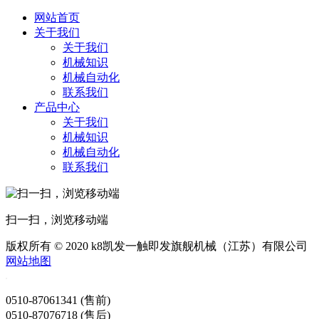
网站首页
关于我们
关于我们
机械知识
机械自动化
联系我们
产品中心
关于我们
机械知识
机械自动化
联系我们
扫一扫，浏览移动端
版权所有 © 2020 k8凯发一触即发旗舰机械（江苏）有限公司
网站地图
0510-87061341 (售前)
0510-87076718 (售后)