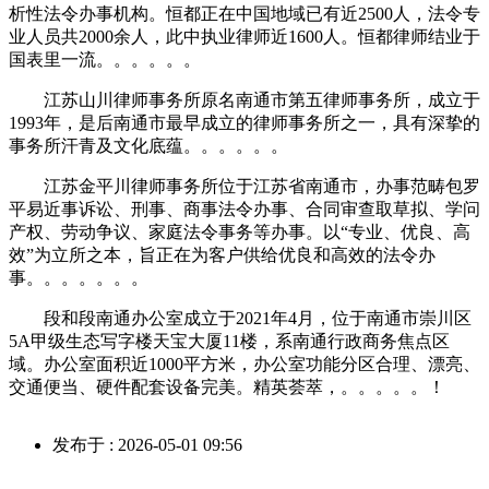
析性法令办事机构。恒都正在中国地域已有近2500人，法令专
业人员共2000余人，此中执业律师近1600人。恒都律师结业于
国表里一流。。。。。。
江苏山川律师事务所原名南通市第五律师事务所，成立于
1993年，是后南通市最早成立的律师事务所之一，具有深挚的
事务所汗青及文化底蕴。。。。。。
江苏金平川律师事务所位于江苏省南通市，办事范畴包罗
平易近事诉讼、刑事、商事法令办事、合同审查取草拟、学问
产权、劳动争议、家庭法令事务等办事。以“专业、优良、高
效”为立所之本，旨正在为客户供给优良和高效的法令办
事。。。。。。。
段和段南通办公室成立于2021年4月，位于南通市崇川区
5A甲级生态写字楼天宝大厦11楼，系南通行政商务焦点区
域。办公室面积近1000平方米，办公室功能分区合理、漂亮、
交通便当、硬件配套设备完美。精英荟萃，。。。。。！
发布于 : 2026-05-01 09:56