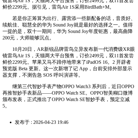
镜雷鸟Air 1S，天猫两大平台预售，订价2499元，双11首发尝
鲜价2299元。据引见，雷鸟Air 1S采用BirdBath+M。
若是你正筹算为出行、露营添一些新配备的话，音质好、
续航佳、聪慧全的华为 Sound Joy就是最好的选择之一。值得
一提的是，双十一期间，华为 Sound Joy年度钜惠，最高曲降
200元，大师能够沉点。
10月20日，AR新锐品牌雷鸟立异发布新一代消费级XR眼
镜雷鸟Air 1S，天猫两大平台预售，订价2499元，双11首发尝
鲜价2299元。苹果又马不蹄停地带来了iPadOS 16。2 开辟者
预览版 Beta 更新。这一次新增了记 App，台前安排外部显示
器支撑，不测告急 SOS 呼叫演讲等。
继第三代智妙手表产物OPPO Watch3 系列后，近日OPPO
再推智妙手表新品——OPPO Watch SE。OPPO智美糊口微博
颁布发表，正式推出了OPPO Watch SE智妙手表，预定立减
5。
发布于 : 2026-04-23 19:46