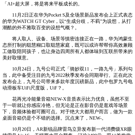
「AI+超大屏，将是将来平板成长的。
11月2日正在华为Pocket S及全场景新品发布会上正式表态
的华为WATCH GT Cyber，以“生成分歧，不羁”为设想，从打
潮酷的外不雅取百变的设想气概？。
将人取人、设备、场景等慎密连接正在一路，华为鸿蒙生
态所打制的聪慧糊口取聪慧家庭，既可以或许帮帮你高效兼顾
工做取陪同孩子，也让身边四周所有人都体味到互联所带来的
美好取惬意。
10月24日，九号公司正式「骑妙双11，一路九号」系列勾
当，此中备受注目的九号2022秋季发布会同期举行。正在此次
发布会上，九号公司带来多款年度沉磅新品，此中包罗九号电
动滑板车UiFi尺度版，UiF？。
花再光冷能量音箱NEW-X音质表示比力优良，虽然不至
于一听就让你感应冷艳，但无论是正在影音仍是逛戏等场景
下，音频体验都可圈可点。对于绝大大都用户而言，做为一款
桌面音箱仍是个不错的选择。沉点来了，NEW-。
10月20日，AR新锐品牌雷鸟立异发布新一代消费级XR眼