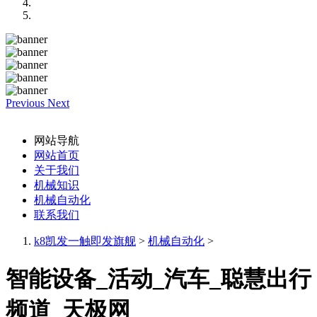
Previous
Next
网站导航
网站首页
关于我们
机械知识
机械自动化
联系我们
k8凯发一触即发旗舰
>
机械自动化
>
智能设备_活动_汽车_聪慧出行
频道_天极网