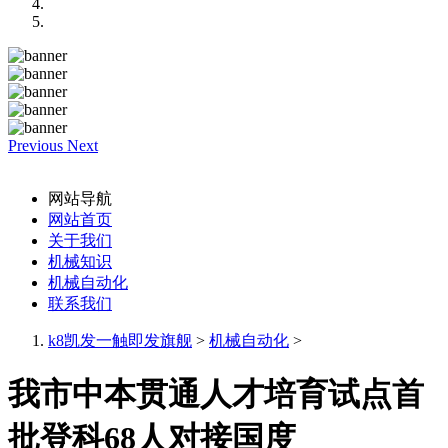
Previous
Next
网站导航
网站首页
关于我们
机械知识
机械自动化
联系我们
k8凯发一触即发旗舰
>
机械自动化
>
我市中本贯通人才培育试点首
批登科68人对接国度