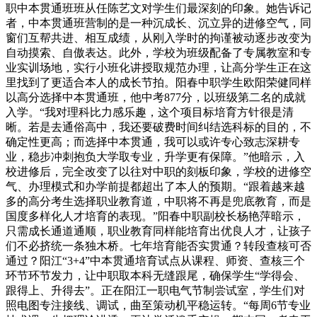
职中本贯通班班从任陈艺文对学生们最深刻的印象。她告诉记
者，中本贯通班营制的是一种沉成长、沉立异的进修空气，同
窗们互帮共进、相互成绩，从刚入学时的拘谨被动逐步改变为
自动摸索、自傲表达。此外，学校为班级配备了专属教室和专
业实训场地，实行小班化讲授取规范办理，让高分学生正在这
里找到了更适合本人的成长节拍。阳春中职学生欧阳荣健同样
以高分选择中本贯通班，他中考877分，以班级第二名的成就
入学。“我对理科比力感乐趣，这个项目标培育方针很是清
晰。若是去通俗高中，我还要破费时间纠结选科标的目的，不
确定性更高；而选择中本贯通，我可以或许专心致志深耕专
业，稳步冲刺抱负大学取专业，升学更有保障。”他暗示，入
校进修后，完全改变了以往对中职的刻板印象，学校的进修空
气、办理模式和办学前提都超出了本人的预期。“跟着越来越
多的高分考生选择职业教育道，中职将不再是兜底教育，而是
国度多样化人才培育的表现。”阳春中职副校长杨艳萍暗示，
只需成长通道通顺，职业教育同样能培育出优良人才，让孩子
们不必挤统一条独木桥。七年培育能否实贯通？转段查核可否
通过？阳江“3+4”中本贯通培育试点从课程、师资、查核三个
环节环节发力，让中职取本科无缝跟尾，确保学生“学得会、
跟得上、升得去”。正在阳江一职电气节制尝试室，学生们对
照电图专注接线、调试，曲至策动机平稳运转。“每周6节专业