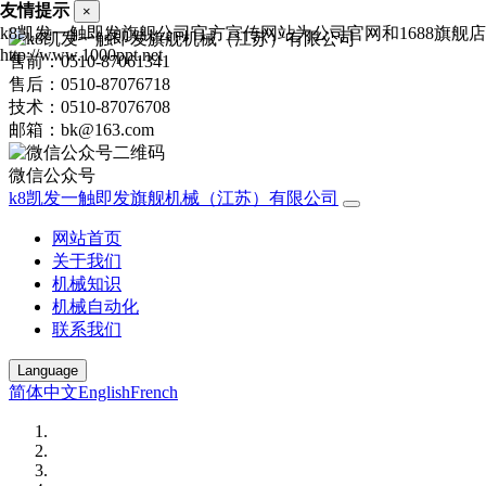
友情提示
×
k8凯发一触即发旗舰公司官方宣传网站为公司官网和1688旗
http://www.1000ppt.net
售前：0510-87061341
售后：0510-87076718
技术：0510-87076708
邮箱：bk@163.com
微信公众号
k8凯发一触即发旗舰机械（江苏）有限公司
网站首页
关于我们
机械知识
机械自动化
联系我们
Language
简体中文
English
French