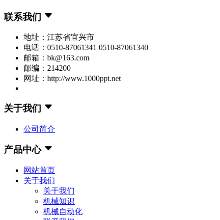
联系我们
地址：江苏省宜兴市
电话：0510-87061341 0510-87061340
邮箱：bk@163.com
邮编：214200
网址：http://www.1000ppt.net
关于我们
公司简介
产品中心
网站首页
关于我们
关于我们
机械知识
机械自动化