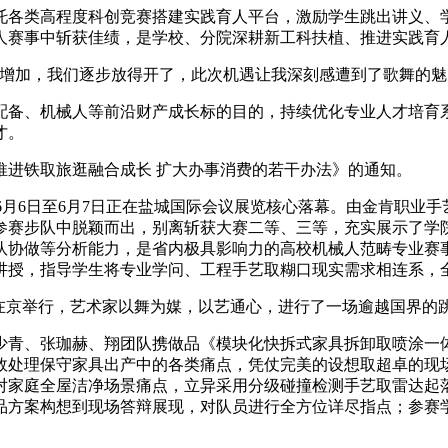
各类高程度科创竞赛搭建实践育人平台，激励学生跳出讲义、学
人赛事中斩获佳绩，是学校、分院深耕新工科扶植、推进实践育
加，我们逐步放得开了，此次机遇让我深刻感遭到了歌舞的魅
备、机械人等前沿财产成长标的目的，持续优化专业人才培育系
才。
进铁取旅逛融合成长 扩大办事消费的若干办法》的通知。
年6月6日至6月7日正在盐城国际会议展览核心落幕。由金肯职业
参赛步队中脱颖而出，别离斩获大赛二等、三等，充实展示了学
队协做等分析能力，是省内极具影响力的高校机械人范畴专业赛
讲授，指导学生将专业学问、工程手艺取糊口现实需求相连系，
京举行，艺术家以舞为媒，以艺通心，进行了一场逾越国界的
青、张珈赫、翔团队携做品《模块化快拆式家具拆卸取喷涂一体
效处理保守家具出产中的各类痛点，凭仗完美的设想取超卓的现
对家庭全屋洁净场景痛点，立异采用分级碰撞检测手艺取雷达起
品方案构想到现场答辩展现，对队员进行全方位详尽指点；参赛