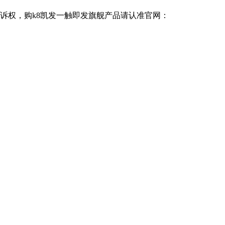
追诉权，购k8凯发一触即发旗舰产品请认准官网：