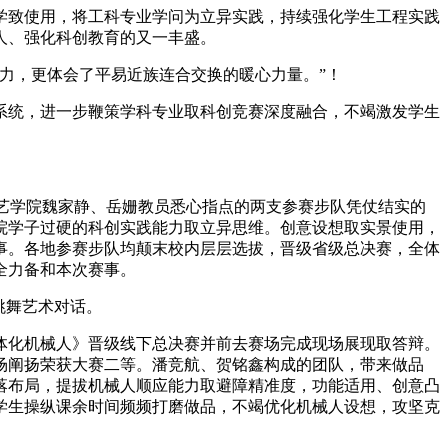
致使用，将工科专业学问为立异实践，持续强化学生工程实践
人、强化科创教育的又一丰盛。
力，更体会了平易近族连合交换的暖心力量。”！
统，进一步鞭策学科专业取科创竞赛深度融合，不竭激发学生
手艺学院魏家静、岳姗教员悉心指点的两支参赛步队凭仗结实的
院学子过硬的科创实践能力取立异思维。创意设想取实景使用，
事。各地参赛步队均颠末校内层层选拔，晋级省级总决赛，全体
全力备和本次赛事。
跳舞艺术对话。
化机械人》晋级线下总决赛并前去赛场完成现场展现取答辩。
场阐扬荣获大赛二等。潘竞航、贺铭鑫构成的团队，带来做品
落布局，提拔机械人顺应能力取避障精准度，功能适用、创意凸
学生操纵课余时间频频打磨做品，不竭优化机械人设想，攻坚克