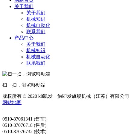
网站首页
关于我们
关于我们
机械知识
机械自动化
联系我们
产品中心
关于我们
机械知识
机械自动化
联系我们
扫一扫，浏览移动端
版权所有 © 2020 k8凯发一触即发旗舰机械（江苏）有限公司
网站地图
0510-87061341 (售前)
0510-87076718 (售后)
0510-87076732 (技术)