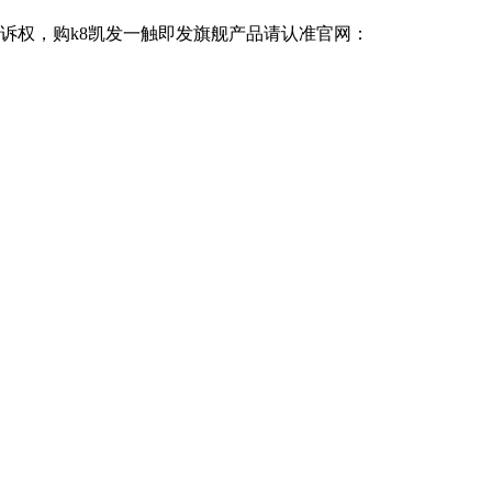
追诉权，购k8凯发一触即发旗舰产品请认准官网：