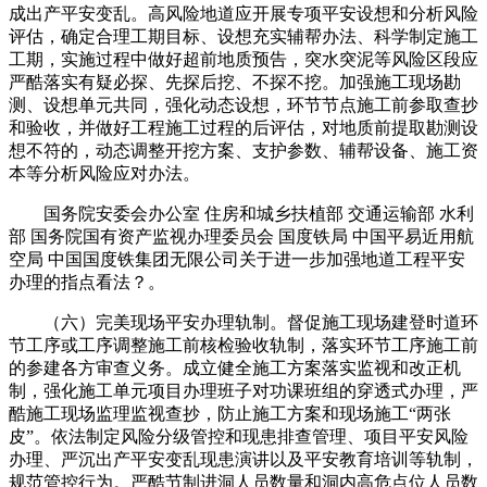
成出产平安变乱。高风险地道应开展专项平安设想和分析风险
评估，确定合理工期目标、设想充实辅帮办法、科学制定施工
工期，实施过程中做好超前地质预告，突水突泥等风险区段应
严酷落实有疑必探、先探后挖、不探不挖。加强施工现场勘
测、设想单元共同，强化动态设想，环节节点施工前参取查抄
和验收，并做好工程施工过程的后评估，对地质前提取勘测设
想不符的，动态调整开挖方案、支护参数、辅帮设备、施工资
本等分析风险应对办法。
国务院安委会办公室 住房和城乡扶植部 交通运输部 水利
部 国务院国有资产监视办理委员会 国度铁局 中国平易近用航
空局 中国国度铁集团无限公司关于进一步加强地道工程平安
办理的指点看法？。
（六）完美现场平安办理轨制。督促施工现场建登时道环
节工序或工序调整施工前核检验收轨制，落实环节工序施工前
的参建各方审查义务。成立健全施工方案落实监视和改正机
制，强化施工单元项目办理班子对功课班组的穿透式办理，严
酷施工现场监理监视查抄，防止施工方案和现场施工“两张
皮”。依法制定风险分级管控和现患排查管理、项目平安风险
办理、严沉出产平安变乱现患演讲以及平安教育培训等轨制，
规范管控行为。严酷节制进洞人员数量和洞内高危点位人员数