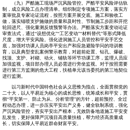
（九）严酷施工现场严沉风险管控。严酷平安风险评估轨
制，成立风险工点办理清单。组织制定专项施工方案，落实方
案审批及专家论证流程，按照方案开展交底、施工和验收工
做，落实锚喷支护施做的质量和及时性、节制施工步距和开挖
轮回进尺、强化量测反馈预警等办法。严酷落实方案变动论证
审查法式，通过“设想优化”“工艺变动”“材料替代”等形式降低
尺度，增大平安风险。强化进洞施工人员管控和平安手艺交
底，加强对功课人员岗亭平安出产和应急避险学问的培训教
育，以及典型变乱案例警示教育，对超前处置、钻孔、爆破、
找顶、支护、衬砌、动火、铺轨等环节功课工序，监理人员应
加强监视，项目部办理人员必需进行旁坐监视。对于按照需要
进行第三方监测的危大工程，扶植单元该当委托的第三地契位
进行监测。
以习新时代中国特色社会从义思惟为指点，全面贯彻党的
二十大，以人平易近为核心的成长思惟，统筹成长和平安，贯
彻“平安第一、防止为从、分析管理”的方针，超前预控、全过
程动态办理，进一步压实平安出产义务，健全轨制系统，强化
严沉风险管控，夯实平安出产根本，无效防备地道施工平安变
乱发生，更好保障严沉项目高质量扶植，帮力经济高质量成
长，切实保障人平易近群命财富平安。