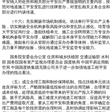
平安纳入对处所和相关部分平安出产查核放哨的主要内容，按
照对地道施工平安变乱进行挂牌督办，对变乱相关义务企业和
部分进行约谈传递。
（十六）充实阐扬市场机制感化。依法奉行平安出产义务
险，切实阐扬安全机构参取风险评估和变乱防止感化。培育强
大平安征询行业，激励扶植单元、施工企业聘用第三方专业办
事机构参取平安办理，破解部门企业本身平安办理能力不脚的
难题。激励各行业从管部分通过采办办事等体例，填补监管人
员力量不脚的短板，强化地道施工平安监管专业能力。
国务院安委会办公室 住房和城乡扶植部 交通运输部 水利
部 国务院国有资产监视办理委员会 国度铁局 中国平易近用航
空局 中国国度铁集团无限公司关于进一步加强地道工程平安
办理的指点看法。
（五）成立合理工期和制价保障机制。指点扶植单元依法
改良评标方式，严酷限制最低投标价法的合用范畴，合理界定
成本价钱，处理低质低价中标带来的平安出产投入不脚的问
题。敌手艺风险高、施工难度大的地道工程项目，应提高平安
出产费用提取尺度。要从工程平安和质量的角度，科学确定合
理工期及每个阶段所需的合理时间，及时协调处理影响工程进