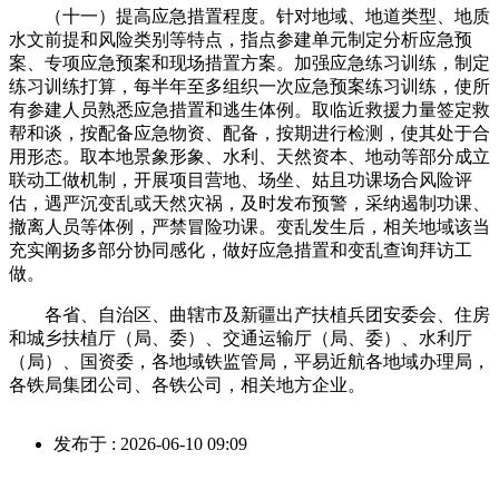
（十一）提高应急措置程度。针对地域、地道类型、地质
水文前提和风险类别等特点，指点参建单元制定分析应急预
案、专项应急预案和现场措置方案。加强应急练习训练，制定
练习训练打算，每半年至多组织一次应急预案练习训练，使所
有参建人员熟悉应急措置和逃生体例。取临近救援力量签定救
帮和谈，按配备应急物资、配备，按期进行检测，使其处于合
用形态。取本地景象形象、水利、天然资本、地动等部分成立
联动工做机制，开展项目营地、场坐、姑且功课场合风险评
估，遇严沉变乱或天然灾祸，及时发布预警，采纳遏制功课、
撤离人员等体例，严禁冒险功课。变乱发生后，相关地域该当
充实阐扬多部分协同感化，做好应急措置和变乱查询拜访工
做。
各省、自治区、曲辖市及新疆出产扶植兵团安委会、住房
和城乡扶植厅（局、委）、交通运输厅（局、委）、水利厅
（局）、国资委，各地域铁监管局，平易近航各地域办理局，
各铁局集团公司、各铁公司，相关地方企业。
发布于 : 2026-06-10 09:09