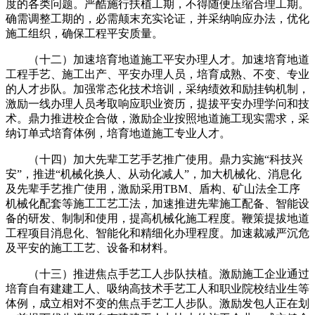
度的各类问题。严酷施行扶植工期，不得随便压缩合理工期。
确需调整工期的，必需颠末充实论证，并采纳响应办法，优化
施工组织，确保工程平安质量。
（十二）加速培育地道施工平安办理人才。加速培育地道
工程手艺、施工出产、平安办理人员，培育成熟、不变、专业
的人才步队。加强常态化技术培训，采纳绩效和励挂钩机制，
激励一线办理人员考取响应职业资历，提拔平安办理学问和技
术。鼎力推进校企合做，激励企业按照地道施工现实需求，采
纳订单式培育体例，培育地道施工专业人才。
（十四）加大先辈工艺手艺推广使用。鼎力实施“科技兴
安”，推进“机械化换人、从动化减人”，加大机械化、消息化
及先辈手艺推广使用，激励采用TBM、盾构、矿山法全工序
机械化配套等施工工艺工法，加速推进先辈施工配备、智能设
备的研发、制制和使用，提高机械化施工程度。鞭策提拔地道
工程项目消息化、智能化和精细化办理程度。加速裁减严沉危
及平安的施工工艺、设备和材料。
（十三）推进焦点手艺工人步队扶植。激励施工企业通过
培育自有建建工人、吸纳高技术手艺工人和职业院校结业生等
体例，成立相对不变的焦点手艺工人步队。激励发包人正在划