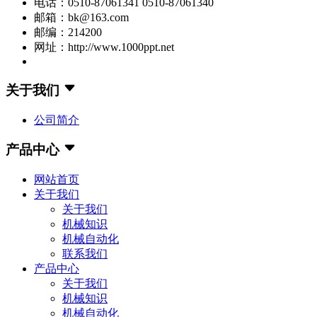
电话：0510-87061341 0510-87061340
邮箱：bk@163.com
邮编：214200
网址：http://www.1000ppt.net
关于我们
公司简介
产品中心
网站首页
关于我们
关于我们
机械知识
机械自动化
联系我们
产品中心
关于我们
机械知识
机械自动化