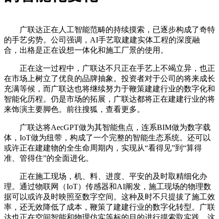
广联达正在人工智能范畴的持续摸索，已逐步构成了奇特
的手艺劣势。公司强调，AI手艺取建建实体工程的深度融
合，出格是正在设想一体化和施工厂景的使用。
正在这一过程中，广联达不只正在手艺上不竭立异，也正
在市场上树立了优良的品牌抽象。投资者对于公司的将来成长
充满等候，而广联达也将继续努力于鞭策建建行业的数字化和
智能化历程。仍是市场的拓展，广联达都将正在建建行业的将
来饰演主要脚色。前往搜狐，查看更多。
广联达将AecGPT做为其智能焦点，连系BIM做为数字载
体，IoT做为纽带，构成了一个完整的智能生态系统。还可以
或许正在建建物的全生命周期内，实现从“看得见”到“算得
准、管得住”的全面进化。
正在施工现场，机、料、进度、平安的及时取精细化办
理。通过物联网（IoT）传感器和AI阐发，施工现场的物理数
据可以或许及时映照至数字空间。这种及时不只提拔了施工效
率，还无效降低了成本，鞭策了建建行业的数字化转型。广联
达也正在空间智能和物理仿实等标的目的进行摸索取实践。这