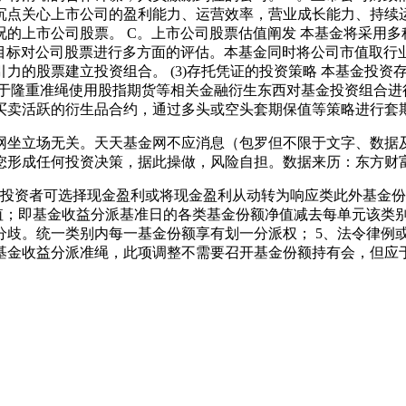
沉点关心上市公司的盈利能力、运营效率，营业成长能力、持续
的上市公司股票。 C。上市公司股票估值阐发 本基金将采用多
他目标对公司股票进行多方面的评估。本基金同时将公司市值取
力的股票建立投资组合。 (3)存托凭证的投资策略 本基金投资
基于隆重准绳使用股指期货等相关金融衍生东西对基金投资组合进
买卖活跃的衍生品合约，通过多头或空头套期保值等策略进行套
坐立场无关。天天基金网不应消息（包罗但不限于文字、数据及
形成任何投资决策，据此操做，风险自担。数据来历：东方财富Ch
资者可选择现金盈利或将现金盈利从动转为响应类此外基金份
值；即基金收益分派基准日的各类基金份额净值减去每单元该类别
歧。统一类别内每一基金份额享有划一分派权； 5、法令律例
基金收益分派准绳，此项调整不需要召开基金份额持有会，但应