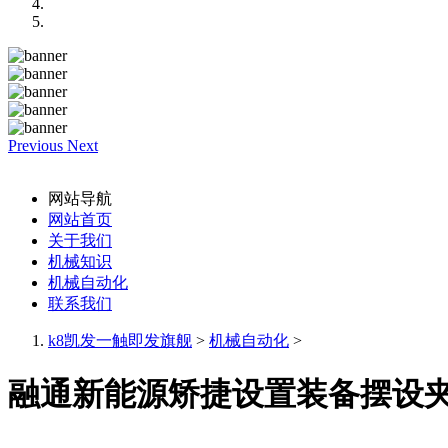
Previous
Next
网站导航
网站首页
关于我们
机械知识
机械自动化
联系我们
k8凯发一触即发旗舰
>
机械自动化
>
融通新能源矫捷设置装备摆设