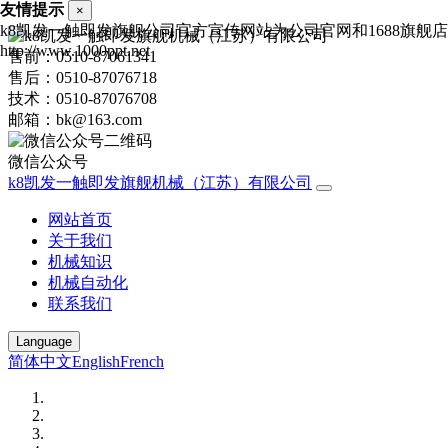
友情提示
×
k8凯发一触即发旗舰公司官方宣传网站为公司官网和1688旗
http://www.1000ppt.net
售前：0510-87061341
售后：0510-87076718
技术：0510-87076708
邮箱：bk@163.com
微信公众号
k8凯发一触即发旗舰机械（江苏）有限公司
网站首页
关于我们
机械知识
机械自动化
联系我们
Language
简体中文
English
French