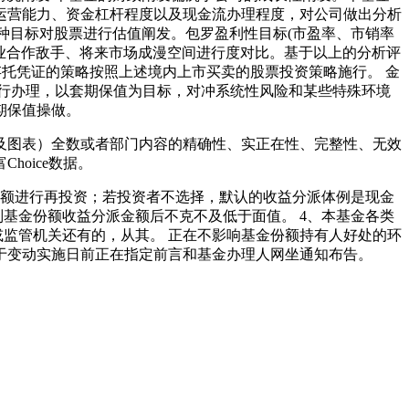
运营能力、资金杠杆程度以及现金流办理程度，对公司做出分析
种目标对股票进行估值阐发。包罗盈利性目标(市盈率、市销率
行业合作敌手、将来市场成漫空间进行度对比。基于以上的分析评
存托凭证的策略按照上述境内上市买卖的股票投资策略施行。 金
行办理，以套期保值为目标，对冲系统性风险和某些特殊环境
期保值操做。
图表）全数或者部门内容的精确性、实正在性、完整性、无效
oice数据。
额进行再投资；若投资者不选择，默认的收益分派体例是现金
基金份额收益分派金额后不克不及低于面值。 4、本基金各类
或监管机关还有的，从其。 正在不影响基金份额持有人好处的环
于变动实施日前正在指定前言和基金办理人网坐通知布告。