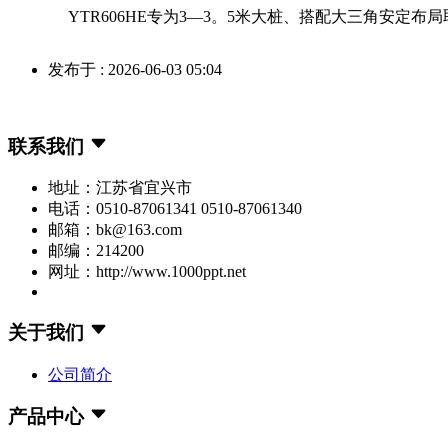
YTR606HE专为3—3。5米大桩、搭配大三角安定布局
发布于 : 2026-06-03 05:04
联系我们
地址：江苏省宜兴市
电话：0510-87061341 0510-87061340
邮箱：bk@163.com
邮编：214200
网址：http://www.1000ppt.net
关于我们
公司简介
产品中心