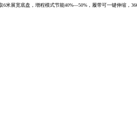
取6米展宽底盘，增程模式节能40%—50%，履带可一键伸缩，