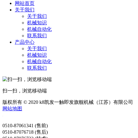
网站首页
关于我们
关于我们
机械知识
机械自动化
联系我们
产品中心
关于我们
机械知识
机械自动化
联系我们
扫一扫，浏览移动端
版权所有 © 2020 k8凯发一触即发旗舰机械（江苏）有限公司
网站地图
0510-87061341 (售前)
0510-87076718 (售后)