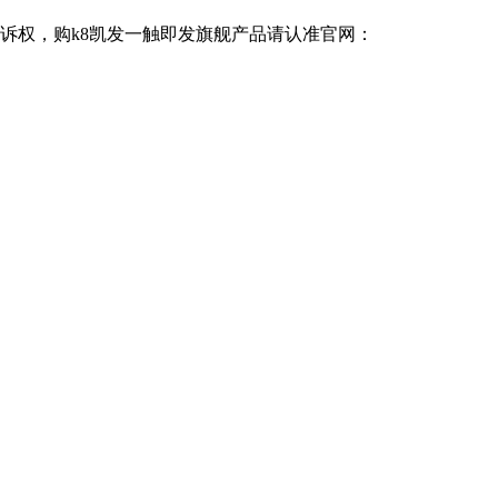
追诉权，购k8凯发一触即发旗舰产品请认准官网：