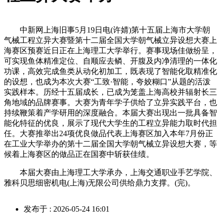
中新网上海旧事5月19日电(许婧)第十五届上海市大学朝
气械工程立异大赛暨第十二届全国大学朝气械立异设想大赛上
海赛区预赛近日正在上海理工大学举行。赛事现场佳做纷呈，
可实现鱼体精准定位、自顺应去鳞、开腹及内净清理的一体化
功课，高效完成鱼类从动化初加工，既表现了智能化取精准化
的设想，也成为本次大赛“工致·智能，夸姣糊口”从题的活泼
实践样本。历经十五届成长，已成为笼盖上海高校并辐射长三
角地域的品牌赛事。大赛为青年学子供给了立异实践平台，也
持续鞭策着产学研用的深度融合。本届大赛出现出一批具备智
能化特征的优良，展示了现代大学生的工程立异能力取时代担
任。大赛推举出24项优良做品代表上海赛区加入本年7月份正
在工业大学举办的第十二届全国大学朝气械立异设想大赛，等
候着上海赛区的做品正在国赛中斩获佳绩。
本届大赛由上海理工大学承办，上海交通职业手艺学院、
雅科贝思细密机电(上海)无限公司供给鼎力支撑。(完)。
发布于 : 2026-05-24 16:01