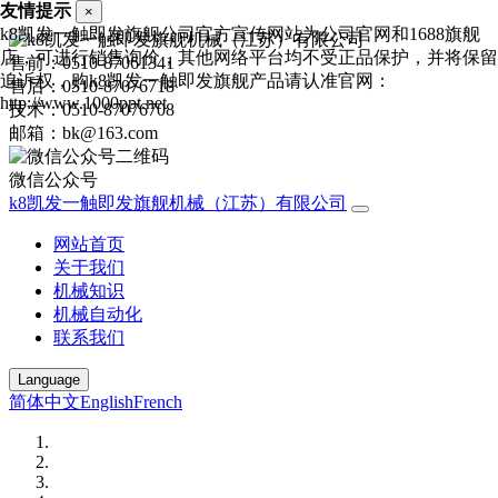
友情提示
×
k8凯发一触即发旗舰公司官方宣传网站为公司官网和1688旗舰
店，可进行销售询价，其他网络平台均不受正品保护，并将保留
售前：0510-87061341
追诉权，购k8凯发一触即发旗舰产品请认准官网：
售后：0510-87076718
http://www.1000ppt.net
技术：0510-87076708
邮箱：bk@163.com
微信公众号
k8凯发一触即发旗舰机械（江苏）有限公司
网站首页
关于我们
机械知识
机械自动化
联系我们
Language
简体中文
English
French