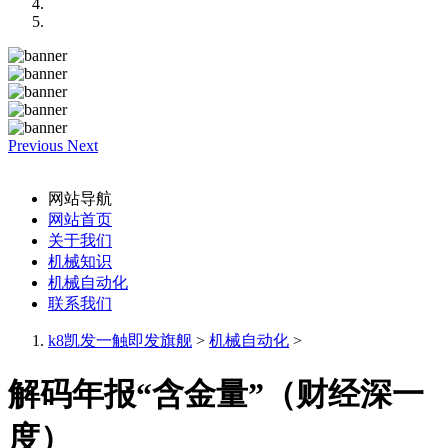
Previous
Next
网站导航
网站首页
关于我们
机械知识
机械自动化
联系我们
k8凯发一触即发旗舰
>
机械自动化
>
解码年报“含金量”（财经深一
度）