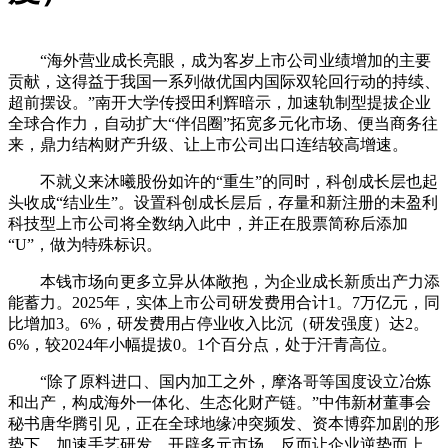
“海外营业成长亮眼，成为客岁上市公司业绩增加的主要
贡献，这得益于我国一系列做优国内国际双轮回行动的持续、
超前摆设。”南开大学传授田利辉暗示，加速轨制型提拔企业
全球合作力，自动扩大“伴侣圈”拓宽多元化市场、便当商务往
来，鼎力结构财产升级、让上市公司出口连结较高增速。
不就义来沐曦股份如许的“重生”的同时，科创成长层也起
头收成“结业生”。设置科创成长层后，存量和新注册的未盈利
科技型上市公司将全数纳入此中，并正在股票简称后添加
“U”，做为特殊标识。
本钱市场向更多立异从体敞抱，为企业成长新质出产力添
能蓄力。2025年，实体上市公司研发费用合计1。7万亿元，同
比增加3。6%，研发费用占停业收入比沉（研发强度）达2。
6%，较2024年小幅提拔0。1个百分点，处于汗青高位。
“除了原料进口、国内加工之外，摩洛哥等国度设立冶炼
和出产，构成海外一体化、生态化财产链。”中伟新材董事会
秘书唐华腾引见，正在全球地缘冲突频发、资本博弈加剧的形
势下，加速手艺研发、开辟多元市场，反而让企业逆势而上，