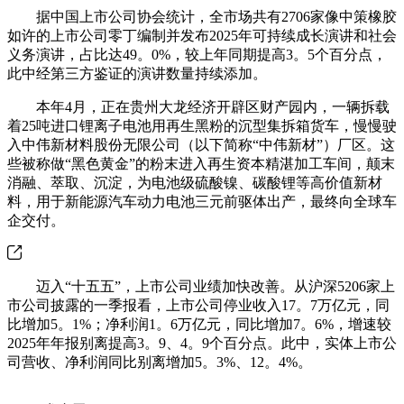
据中国上市公司协会统计，全市场共有2706家像中策橡胶
如许的上市公司零丁编制并发布2025年可持续成长演讲和社会
义务演讲，占比达49。0%，较上年同期提高3。5个百分点，
此中经第三方鉴证的演讲数量持续添加。
本年4月，正在贵州大龙经济开辟区财产园内，一辆拆载
着25吨进口锂离子电池用再生黑粉的沉型集拆箱货车，慢慢驶
入中伟新材料股份无限公司（以下简称“中伟新材”）厂区。这
些被称做“黑色黄金”的粉末进入再生资本精湛加工车间，颠末
消融、萃取、沉淀，为电池级硫酸镍、碳酸锂等高价值新材
料，用于新能源汽车动力电池三元前驱体出产，最终向全球车
企交付。
迈入“十五五”，上市公司业绩加快改善。从沪深5206家上
市公司披露的一季报看，上市公司停业收入17。7万亿元，同
比增加5。1%；净利润1。6万亿元，同比增加7。6%，增速较
2025年年报别离提高3。9、4。9个百分点。此中，实体上市公
司营收、净利润同比别离增加5。3%、12。4%。