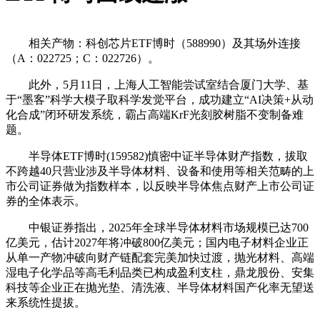
相关产物：科创芯片ETF博时（588990）及其场外连接
（A：022725；C：022726）。
此外，5月11日，上海人工智能尝试室结合厦门大学、基
于“墨客”科学大模子取科学发觉平台，成功建立“AI决策+从动
化合成”闭环研发系统，霸占高端KrF光刻胶树脂不变制备难
题。
半导体ETF博时(159582)慎密中证半导体财产指数，拔取
不跨越40只营业涉及半导体材料、设备和使用等相关范畴的上
市公司证券做为指数样本，以反映半导体焦点财产上市公司证
券的全体表示。
中银证券指出，2025年全球半导体材料市场规模已达700
亿美元，估计2027年将冲破800亿美元；国内电子材料企业正
从单一产物冲破向财产链配套完美加快过渡，抛光材料、高端
湿电子化学品等高毛利品类已构成盈利支柱，鼎龙股份、安集
科技等企业正在抛光垫、清洗液、半导体材料国产化率无望送
来系统性提拔。