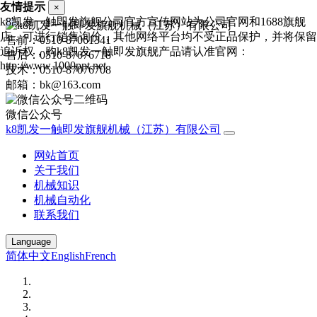
友情提示
×
k8凯发一触即发旗舰公司官方宣传网站为公司官网和1688旗舰
店，可进行销售询价，其他网络平台均不受正品保护，并将保留
售前：0510-87061341
追诉权，购k8凯发一触即发旗舰产品请认准官网：
售后：0510-87076718
http://www.1000ppt.net
技术：0510-87076708
邮箱：bk@163.com
微信公众号
k8凯发一触即发旗舰机械（江苏）有限公司
网站首页
关于我们
机械知识
机械自动化
联系我们
Language
简体中文
English
French