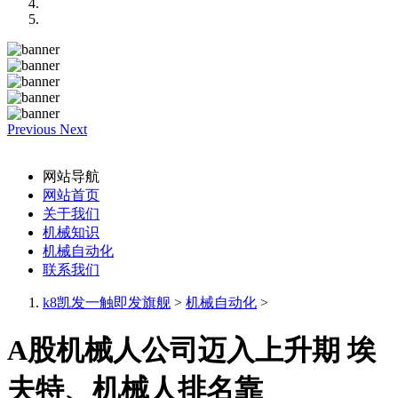
Previous
Next
网站导航
网站首页
关于我们
机械知识
机械自动化
联系我们
k8凯发一触即发旗舰
>
机械自动化
>
A股机械人公司迈入上升期 埃
夫特、机械人排名靠