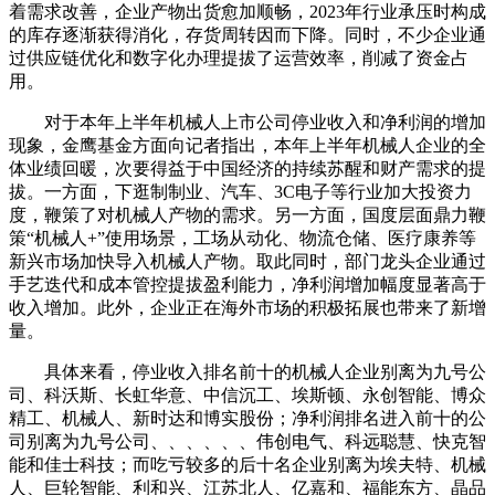
着需求改善，企业产物出货愈加顺畅，2023年行业承压时构成
的库存逐渐获得消化，存货周转因而下降。同时，不少企业通
过供应链优化和数字化办理提拔了运营效率，削减了资金占
用。
对于本年上半年机械人上市公司停业收入和净利润的增加
现象，金鹰基金方面向记者指出，本年上半年机械人企业的全
体业绩回暖，次要得益于中国经济的持续苏醒和财产需求的提
拔。一方面，下逛制制业、汽车、3C电子等行业加大投资力
度，鞭策了对机械人产物的需求。另一方面，国度层面鼎力鞭
策“机械人+”使用场景，工场从动化、物流仓储、医疗康养等
新兴市场加快导入机械人产物。取此同时，部门龙头企业通过
手艺迭代和成本管控提拔盈利能力，净利润增加幅度显著高于
收入增加。此外，企业正在海外市场的积极拓展也带来了新增
量。
具体来看，停业收入排名前十的机械人企业别离为九号公
司、科沃斯、长虹华意、中信沉工、埃斯顿、永创智能、博众
精工、机械人、新时达和博实股份；净利润排名进入前十的公
司别离为九号公司、、、、、、伟创电气、科远聪慧、快克智
能和佳士科技；而吃亏较多的后十名企业别离为埃夫特、机械
人、巨轮智能、利和兴、江苏北人、亿嘉和、福能东方、晶品