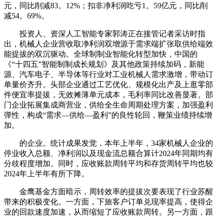
元，同比削减83。12%；扣非净利润吃亏1。59亿元，同比削
减54。69%。
投资人、资深人工智能专家郭涛正在接管记者采访时指
出，机械人企业营收取净利润双增源于需求端扩张取供给端效
能提拔的双沉驱动。全球制制业智能化转型加快，中国的
《“十四五”智能制制成长规划》及其他政策持续加码，新能
源、汽车电子、半导体等行业对工业机械人需求激增，带动订
单量价齐升。头部企业通过工艺优化、规模化出产及上逛零部
件便宜率提拔，无效摊薄单元成本，毛利率同比改善显著。部
门企业拓展集成商营业，供给全生命周期处理方案，加强盈利
弹性，构成“需求—供给—盈利”的良性轮回，鞭策业绩持续增
加。
的企业。统计成果发觉，本年上半年，34家机械人企业的
停业收入总额、净利润以及现金流总额合算计2024年同期均有
分歧程度增加。同时，应收账款周转平均和存货周转平均也较
2024年上半年有所下降。
金鹰基金方面暗示，周转效率的提拔次要表现了行业苏醒
带来的积极变化。一方面，下旅客户订单兑现率提高，使得企
业的回款速度加速，从而缩短了应收账款周转。另一方面，跟