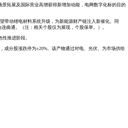
景拓展及国际营业高增获得新增加动能，电网数字化标的目的
望带动锂电材料系统升级，为新能源财产链注入新催化。同
的曲连曲通。（注：相关个股仅为展现，个股保举。）。
色性推进阶段。
备为从，成分股涨跌停为±20%。该产物通过对电、光伏、为市场供给