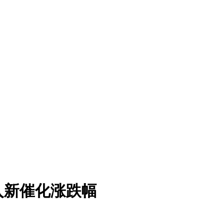
入新催化涨跌幅