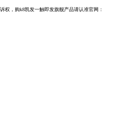
追诉权，购k8凯发一触即发旗舰产品请认准官网：