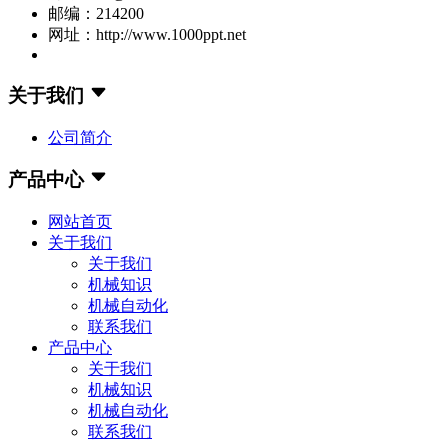
邮编：214200
网址：http://www.1000ppt.net
关于我们
公司简介
产品中心
网站首页
关于我们
关于我们
机械知识
机械自动化
联系我们
产品中心
关于我们
机械知识
机械自动化
联系我们