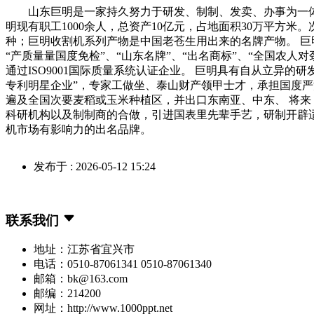
山东巨明是一家持久努力于研发、制制、发卖、办事为一体的
明现有职工1000余人，总资产10亿元，占地面积30万平方
种；巨明收割机系列产物是中国老苍生用出来的名牌产物。 
“产质量量国度免检”、“山东名牌”、“出名商标”、“全国农人
通过ISO9001国际质量系统认证企业。 巨明具有自从立异
专利明星企业”，专家工做坐、泰山财产领甲士才，承担国度严
遍及全国次要麦稻或玉米种植区，并出口东南亚、中东、 将
科研机构以及制制商的合做，引进国表里先辈手艺，研制开辟
机市场有影响力的出名品牌。
发布于 : 2026-05-12 15:24
联系我们
地址：江苏省宜兴市
电话：0510-87061341 0510-87061340
邮箱：bk@163.com
邮编：214200
网址：http://www.1000ppt.net